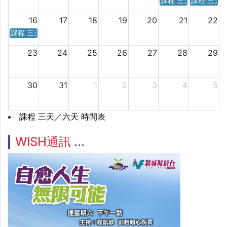
課程 三天／六天 時
課程 三天
16
17
18
19
20
21
22
課程 三天／六天 時間表
23
24
25
26
27
28
29
30
31
1
2
3
4
5
課程 三天／六天 時間表
WISH通訊