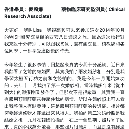
香港學員﹕麥莉姍 藥物臨床研究監測員( Clinical
Research Associate)
大家好，我叫Lisa，我很高興可以來參加這次2014年10月
的WISH研究院舉辦的西安八日遊煉之旅。因為這次旅行對
我來說十分特別，可以跟我爸爸，還有趙院長、植教練和各
位同學，一起享受這歡聚的時光。
今年發生了很多事情，回想起來真的令我十分感觸。近日來
我翻看了之前的結婚照，其實我拍了兩次婚紗相，分別是我
學習太極五行功之前和之後拍的。我是今年一月開始煉功
的，去年十二月我拍了第一次婚紗相。當時我多年來 (從小
到大) 的濕疹剛又發作了，但那次不是很嚴重，其實我一直
有服用類固醇藥來抑壓住我的病情。所以在婚紗照上可以看
出我整個人有點發腫，這是服用類固醇藥的後遺症。相片都
需要經過修輯才能拿出來見得人。我拍的第二次婚紗照是我
結婚之後，九月在韓國拍攝的。在上一個星期，照片寄了回
來，真的令我萬分驚喜：那些照片很漂亮，而且是沒有經過