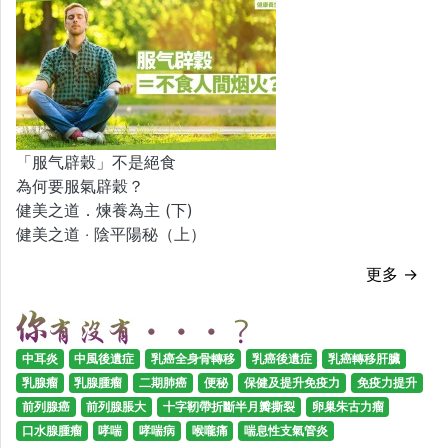
「服气辟穀」不是絕食
為何要服氣辟穀？
健美之道．煉養為主 (下)
健美之道 ‧ 陰平陽秘（上）
更多 →
中耳炎
中風後遺症
乳癌全身骨轉移
乳癌後遺症
乳癌轉移肝臟
乳腺瘤
乳腺腫瘤
二期肺癌
便秘
保健及提升免疫力
免疫力提升
前列腺癌
前列腺脹大
十字靭帶折斷半月瓣撕裂
卵巢朱古力瘤
口水腺腫瘤
哮喘
哮喘病
喉嚨痛
喘息性支氣管炎