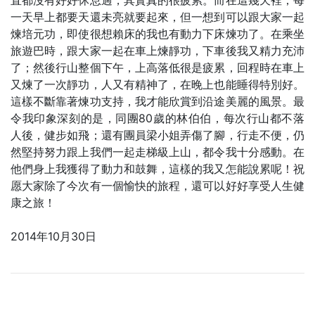
一天早上都要天還未亮就要起來，但一想到可以跟大家一起
煉培元功，即使很想賴床的我也有動力下床煉功了。在乘坐
旅遊巴時，跟大家一起在車上煉靜功，下車後我又精力充沛
了；然後行山整個下午，上高落低很是疲累，回程時在車上
又煉了一次靜功，人又有精神了，在晚上也能睡得特別好。
這樣不斷靠著煉功支持，我才能欣賞到沿途美麗的風景。最
令我印象深刻的是，同團80歲的林伯伯，每次行山都不落
人後，健步如飛；還有團員梁小姐弄傷了腳，行走不便，仍
然堅持努力跟上我們一起走梯級上山，都令我十分感動。在
他們身上我獲得了動力和鼓舞，這樣的我又怎能說累呢！祝
愿大家除了今次有一個愉快的旅程，還可以好好享受人生健
康之旅！
2014年10月30日