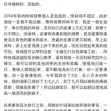
任何修輯的、原始的。
2014年初的時候我整個人是負面的，情緒很不穏定，由於
濕疹一直都不能治癒，覺得很壓抑和辛苦。我是一個女孩
子，每次照鏡的時候，見到自己的皮膚上又紅又腫，就會十
分不開心。洗澡時，皮膚有痕癢刺痛的感覺；甚至嚴重時還
會流出黃色的膿水和血水。患處的皮膚又硬又粗糙。早上起
床時，床上全是我身上掉下來的死皮，現在回想起來真的很
可怕。很感恩可以學到這套「太極五行自我康復工程」，同
時很感謝趙院長的耐心教導，還有我每一天回到研究院中心
煉功，都可以得到其他同學的支持和鼓勵，慢慢地日復一
日，整個人開朗起來，還不斷地為自己打氣：你一定要康
復，你一定會康復的。今年我辟谷了3次，在八月末的時
候，我的濕疹已經好了七七八八，到了九月我結婚前的兩個
星期，我徹底痊癒了！所以結婚當日，我可以如願以償地成
為一個漂亮的新娘子。
在來參加這次旅行之前，我都在忙碌著結婚前後的事宜，一
直都沒有好好休息過，其實真的很疲累。而在這幾天裡，每