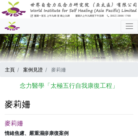
主頁
案例見證
麥莉姍
念力醫學「太極五行自我康復工程」
麥莉姍
麥莉姍
情緒焦慮、嚴重濕疹康復案例