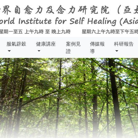
服氣辟穀
健康講座
案例見
傳媒報
科研報告
證
導