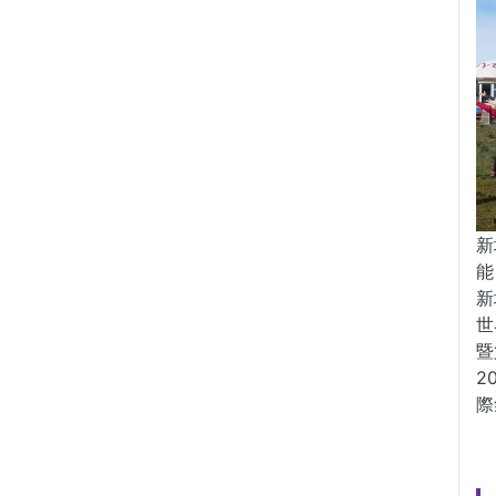
新
能
新
世
暨
2
際