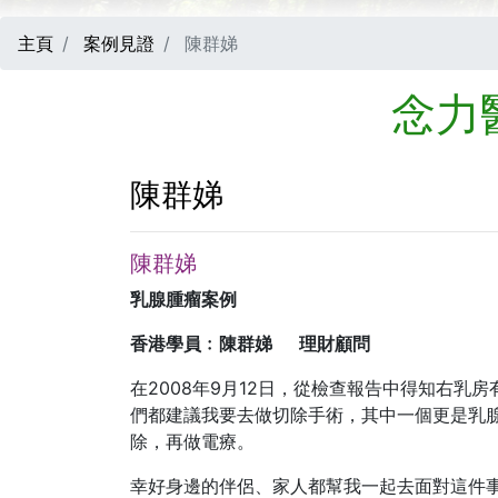
主頁
案例見證
陳群娣
念力
陳群娣
陳群娣
乳腺腫瘤案例
香港學員﹕陳群娣 理財顧問
在2008年9月12日，從檢查報告中得知右乳房有
們都建議我要去做切除手術，其中一個更是乳
除，再做電療。
幸好身邊的伴侶、家人都幫我一起去面對這件