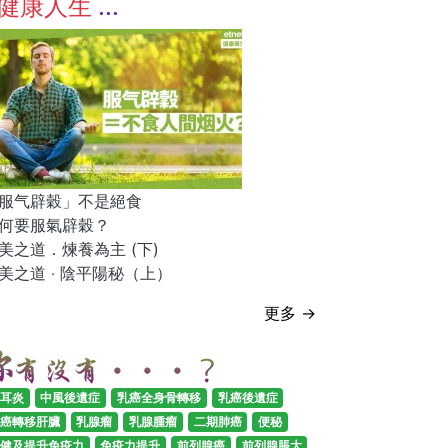
健康人生
服气辟穀」不是絕食
何要服氣辟穀？
美之道．煉養為主 (下)
美之道 ‧ 陰平陽秘（上）
更多 →
耳炎
中風後遺症
乳癌全身骨轉移
乳癌後遺症
癌轉移肝臟
乳腺瘤
乳腺腫瘤
二期肺癌
便秘
健及提升免疫力
免疫力提升
前列腺癌
前列腺脹大