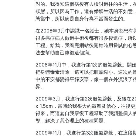
對的。我得知這個病後有去檢討過往的生活，
狀態，所以因為工作，還有婚姻生活的不如意
態當中，所以病是自身行為不當而發生的。
在2008年9月中認識一名護士，她本身都患
很多癌症病人做過手術後都有很多後遺症，所
工程」給我，我看完網站後開始時用嘗試的心
法去幫助自己康復這個病。
2008年11月中，我進行第1次的服氣辟穀。
把身體毒素清除，還可以把腫瘤縮小。這次的
中的不安都變得平靜安寧，像一個在外流浪了
昇。
2009年3月，我進行第2次服氣辟穀，及後在2
x 1.5cm，當時給我很大的鼓舞及信心，往
得來，而這套自我康復工程幫助了我調整個人
導，解決了我心理上的種種問題。
2009年11月，我進行第3次服氣辟穀，在這