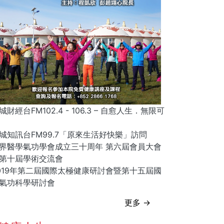
城財經台FM102.4 - 106.3 – 自愈人生．無限可
城知訊台FM99.7「原來生活好快樂」訪問
界醫學氣功學會成立三十周年 第六屆會員大會
第十屆學術交流會
019年第二屆國際太極健康研討會暨第十五屆國
氣功科學研討會
更多 →