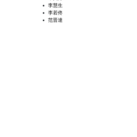
李慧生
李若佟
范晋達