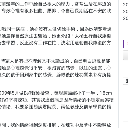
在前幾年的工作中給自己很大的壓力，常常生活在壓迫的
2
，導致心裡有很多扭曲、壓抑，令自己長期活在不安的狀
2
2
有與我同一病症，她亦沒有去做切除手術，因為她清楚看過
以她選擇自然療法去醫治，她更介紹「太極五行自我康復
態去學習，反正沒有工作在忙，決定用這套自我康復的方
開始時家人是有些不理解又不太讚成的，自己明白辟穀是能
體驗是心裡感覺很平安，很踏實的感覺，以往的焦慮，心
很久的孩子回到家中的感覺。辟穀後的煉功質素都有所提
009年5月做B超聲波檢查，發現腫瘤縮小了一半，1.8cm
後更好好堅持煉功。其實我這個病是因為情緒的不穩定而累積
的情緒。我要多謝趙婉君院長、兩位教練及前輩學員的輔
段期間，我的情緒得到深度排解，在煉功中及夢中不斷釋放