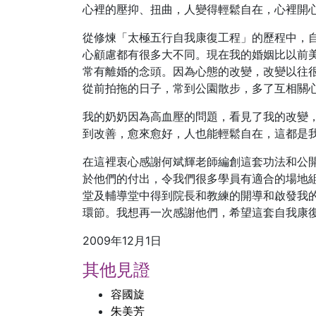
心裡的壓抑、扭曲，人變得輕鬆自在，心裡開
從修煉「太極五行自我康復工程」的歷程中，
心顧慮都有很多大不同。現在我的婚姻比以前
常有離婚的念頭。因為心態的改變，改變以往
從前拍拖的日子，常到公園散步，多了互相關
我的奶奶因為高血壓的問題，看見了我的改變
到改善，愈來愈好，人也能輕鬆自在，這都是
在這裡衷心感謝何斌輝老師編創這套功法和公
於他們的付出，令我們很多學員有適合的場地
堂及輔導堂中得到院長和教練的開導和啟發我
環節。我想再一次感謝他們，希望這套自我康
2009年12月1日
其他見證
容國旋
朱美芳