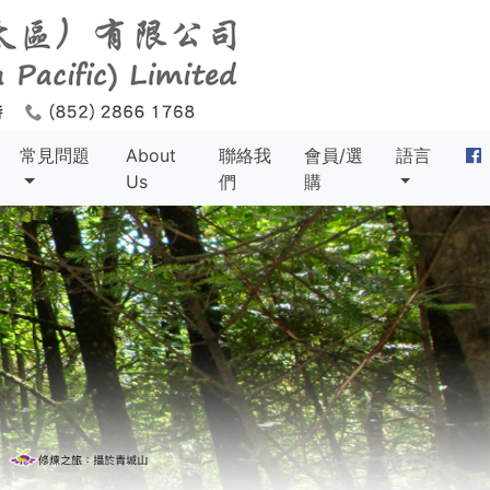
常見問題
About
聯絡我
會員/選
語言
Us
們
購