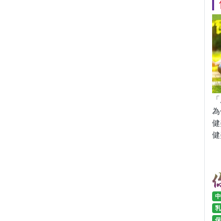
「
為
健
健
中
乳
保