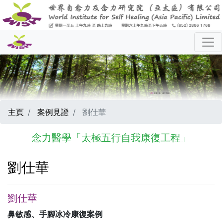
主頁
案例見證
劉仕華
念力醫學「太極五行自我康復工程」
劉仕華
劉仕華
鼻敏感、手腳冰冷康復案例