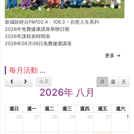
新城財經台FM102.4 - 106.3 – 自愈人生系列
2026年免費健康講座舉辦日期
2026年課程表時間表
2026年08月08日免費健康講座
更多 →
每月活動
今天
月
週
天
2026年 八月
週日
週一
週二
週三
週四
週五
週六
26
27
28
29
30
31
1