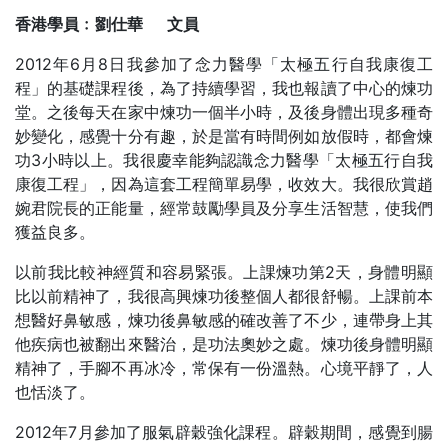
香港學員﹕劉仕華 文員
2012年6月8日我參加了念力醫學「太極五行自我康復工
程」的基礎課程後，為了持續學習，我也報讀了中心的煉功
堂。之後每天在家中煉功一個半小時，及後身體出現多種奇
妙變化，感覺十分有趣，於是當有時間例如放假時，都會煉
功3小時以上。我很慶幸能夠認識念力醫學「太極五行自我
康復工程」，因為這套工程簡單易學，收效大。我很欣賞趙
婉君院長的正能量，經常鼓勵學員及分享生活智慧，使我們
獲益良多。
以前我比較神經質和容易緊張。上課煉功第2天，身體明顯
比以前精神了，我很高興煉功後整個人都很舒暢。上課前本
想醫好鼻敏感，煉功後鼻敏感的確改善了不少，連帶身上其
他疾病也被翻出來醫治，是功法奧妙之處。煉功後身體明顯
精神了，手腳不再冰冷，常保有一份溫熱。心境平靜了，人
也恬淡了。
2012年7月參加了服氣辟穀強化課程。辟穀期間，感覺到腸