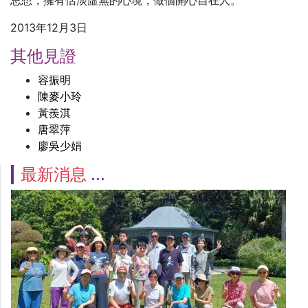
2013年12月3日
其他見證
容振明
陳麥小玲
黃羨淇
唐翠萍
廖吳少娟
最新消息