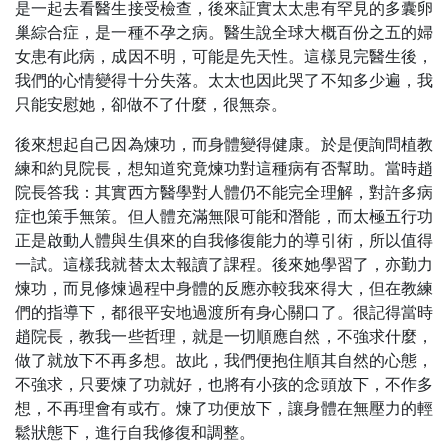
是一起去看醫生接受檢查，後來証實太太患有罕見的多囊卵
巢綜合症，是一種不孕之病。醫生說全球大概百份之五的婦
女患有此病，成因不明，可能是先天性。這樣見完醫生後，
我們的心情變得十分失落。太太也因此哭了不知多少遍，我
只能安慰她，卻做不了什麼，很無奈。
後來想起自己因為煉功，而身體變得健康。於是便詢問植教
練和約見院長，想知道究竟煉功對這種病有否幫助。當時趙
院長答我：其實西方醫學對人體仍不能完全理解，對許多病
症也策手無策。但人體充滿無限可能和潛能，而太極五行功
正是啟動人體與生俱來的自我修復能力的導引術，所以值得
一試。這樣我就替太太報讀了課程。後來她學習了，亦勤力
煉功，而見修煉過程中身體的反應亦較我來得大，但在教練
們的指導下，都很平安地過渡所有身心關口了。很記得當時
趙院長，教我一些哲理，就是一切順應自然，不強求什麼，
做了就放下不再多想。故此，我們便抱住順其自然的心態，
不強求，只要煉了功就好，也將有小孩的念頭放下，不作多
想，不再理會有或冇。煉了功便放下，讓身體在無壓力的輕
鬆狀態下，進行自我修復和調整。