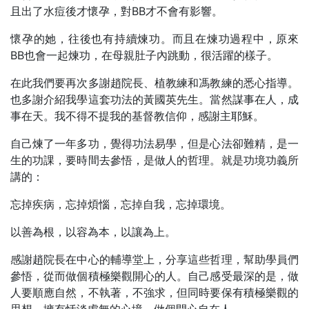
且出了水痘後才懷孕，對BB才不會有影響。
懷孕的她，往後也有持續煉功。而且在煉功過程中，原來
BB也會一起煉功，在母親肚子內跳動，很活躍的樣子。
在此我們要再次多謝趙院長、植教練和馮教練的悉心指導。
也多謝介紹我學這套功法的黃國英先生。當然謀事在人，成
事在天。我不得不提我的基督教信仰，感謝主耶穌。
自己煉了一年多功，覺得功法易學，但是心法卻難精，是一
生的功課，要時間去參悟，是做人的哲理。就是功境功義所
講的：
忘掉疾病，忘掉煩惱，忘掉自我，忘掉環境。
以善為根，以容為本，以讓為上。
感謝趙院長在中心的輔導堂上，分享這些哲理，幫助學員們
參悟，從而做個積極樂觀開心的人。自己感受最深的是，做
人要順應自然，不執著，不強求，但同時要保有積極樂觀的
思想，擁有恬淡虛無的心境，做個開心自在人。