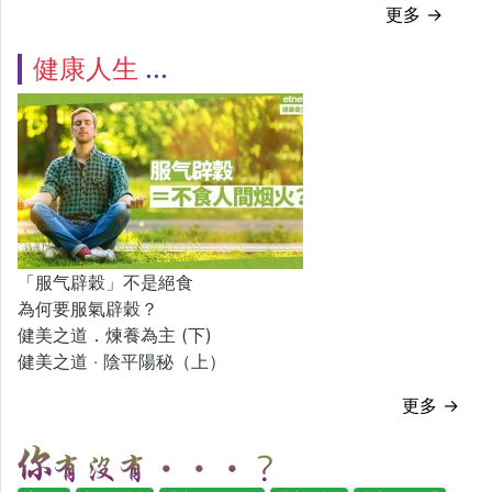
更多 →
健康人生
「服气辟穀」不是絕食
為何要服氣辟穀？
健美之道．煉養為主 (下)
健美之道 ‧ 陰平陽秘（上）
更多 →