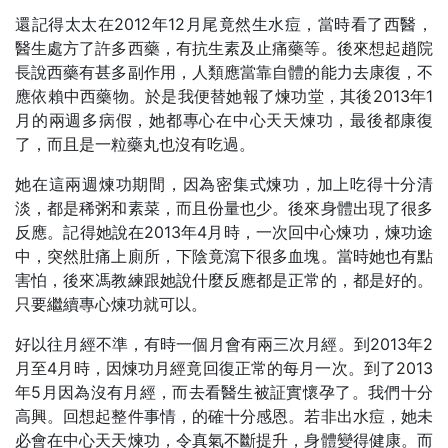
還記得太太在2012年12月尾竟然生水痘，當時看了西醫，
醫生處方了許多西藥，有抗生素及止痛藥等。後來想起趙院
長說西藥有甚多副作用，人類應當靠自體的能力去康復，不
應依賴中西藥物。於是我便替她報了煉功堂，其後2013年1
月的兩週多病假，她都專心在中心天天煉功，最後都康復
了，而且是一粒藥丸也沒有吃過。
她在這兩週煉功期間，因為密集式煉功，加上吃得十分清
淡，都是稀粥和素菜，而且份量也少。後來身體出現了很多
反應。記得她說在2013年4月時，一次回中心煉功，煉功途
中，突然肚痛上廁所，下陰竟瀉下很多血塊。當時她也有點
害怕，後來馮教練跟她說什麼反應都是正常的，都是好的。
只要繼續專心煉功就可以。
好以往月經不準，有時一個月會有兩三次月經。到2013年2
月至4月時，因煉功月經竟回復正常的每月一次。到了2013
年5月因為沒有月經，而去看醫生被証實懷孕了。我們十分
高興。回想起整件事情，的確十分感恩。若非出水痘，她未
必會在中心天天煉功，令真氣不斷提升，身體變得健康。而