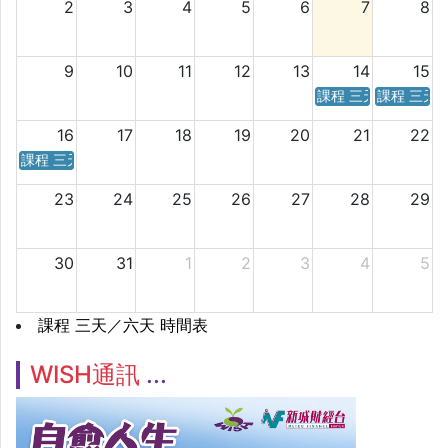
2
3
4
5
6
7
8
9
10
11
12
13
14
15
課程 三天／六天 時
課程 三天
16
17
18
19
20
21
22
課程 三天／六天 時間表
23
24
25
26
27
28
29
30
31
1
2
3
4
5
課程 三天／六天 時間表
WISH通訊