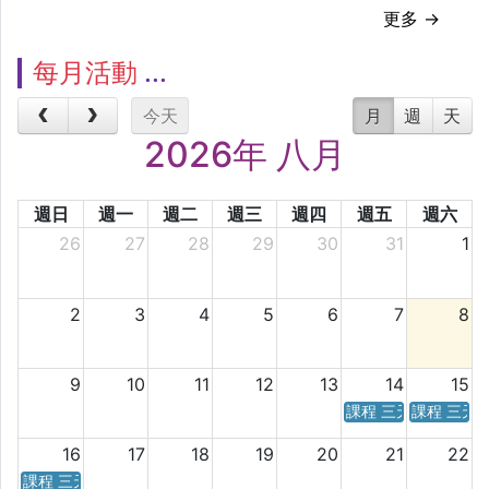
更多 →
每月活動
今天
月
週
天
2026年 八月
週日
週一
週二
週三
週四
週五
週六
26
27
28
29
30
31
1
2
3
4
5
6
7
8
9
10
11
12
13
14
15
課程 三天／六天 時
課程 三天
16
17
18
19
20
21
22
課程 三天／六天 時間表