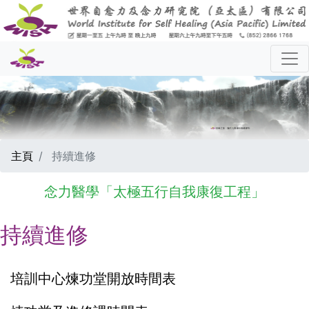
主頁
持續進修
念力醫學「太極五行自我康復工程」
持續進修
培訓中心煉功堂開放時間表