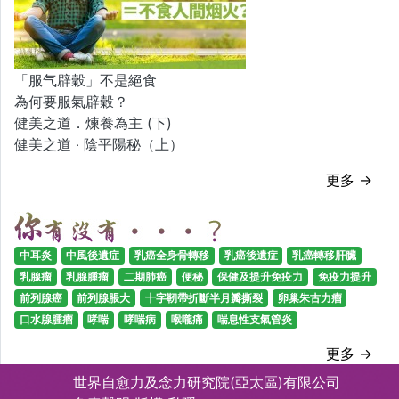
「服气辟穀」不是絕食
為何要服氣辟穀？
健美之道．煉養為主 (下)
健美之道 ‧ 陰平陽秘（上）
更多 →
中耳炎
中風後遺症
乳癌全身骨轉移
乳癌後遺症
乳癌轉移肝臟
乳腺瘤
乳腺腫瘤
二期肺癌
便秘
保健及提升免疫力
免疫力提升
前列腺癌
前列腺脹大
十字靭帶折斷半月瓣撕裂
卵巢朱古力瘤
口水腺腫瘤
哮喘
哮喘病
喉嚨痛
喘息性支氣管炎
更多 →
世界自愈力及念力研究院(亞太區)有限公司