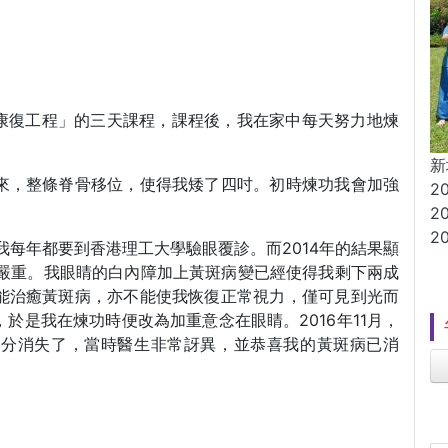
我康復工程」的三天課程，課程後，我在家中每天努力地煉
新
來，整條脊骨移位，使得我矮了四吋。初時煉功我會加強
2
2
2
我每年都要到香港理工大學驗眼覆診。而2014年的結果顯
更加嚴重。我眼睛的白內障加上黃斑病變已經使得我剩下兩成
能治癒黃斑病，亦不能使我恢復正常視力，僅可見到光而
於是我在煉功時便改為加重意念在眼睛。2016年11月，
部分消失了，當時醫生非常訝異，並恭喜我的黃斑病已消
。