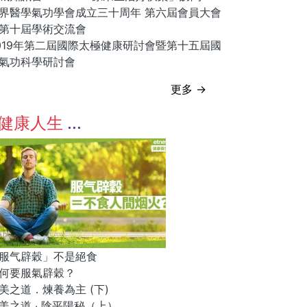
界醫學氣功學會成立三十周年 第六屆會員大會
第十屆學術交流會
019年第二屆國際太極健康研討會暨第十五屆國
氣功科學研討會
更多 →
健康人生
服气辟穀」不是絕食
何要服氣辟穀？
美之道．煉養為主 (下)
美之道 ‧ 陰平陽秘（上）