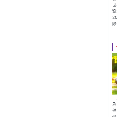
世
暨
2
際
「
為
健
健