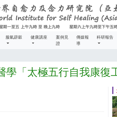
服氣辟穀
健康講座
案例見
傳媒報
科研報告
證
導
醫學「太極五行自我康復