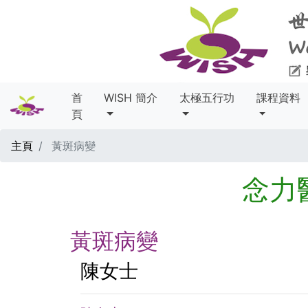
首
WISH 簡介
太極五行功
課程資料
頁
主頁
黃斑病變
念力
黃斑病變
陳女士