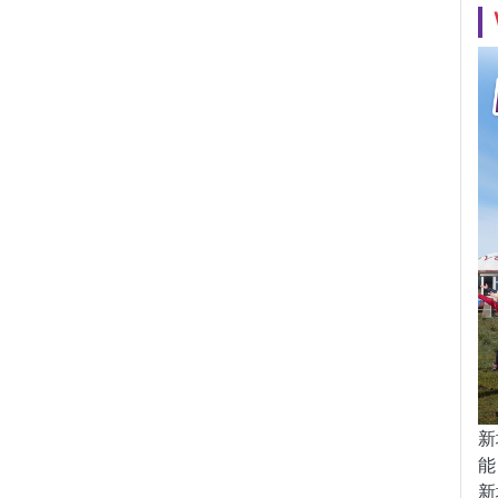
新
能
新