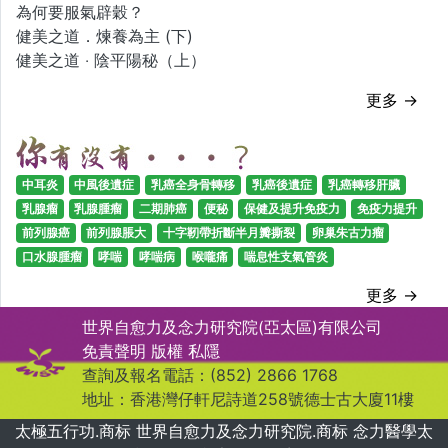
為何要服氣辟穀？
健美之道．煉養為主 (下)
健美之道 ‧ 陰平陽秘（上）
更多 →
中耳炎
中風後遺症
乳癌全身骨轉移
乳癌後遺症
乳癌轉移肝臟
乳腺瘤
乳腺腫瘤
二期肺癌
便秘
保健及提升免疫力
免疫力提升
前列腺癌
前列腺脹大
十字靭帶折斷半月瓣撕裂
卵巢朱古力瘤
口水腺腫瘤
哮喘
哮喘病
喉嚨痛
喘息性支氣管炎
更多 →
世界自愈力及念力研究院(亞太區)有限公司
免責聲明
版權
私隱
查詢及報名電話：(852) 2866 1768
地址：香港灣仔軒尼詩道258號德士古大廈11樓
太極五行功.商标 世界自愈力及念力研究院.商标 念力醫學太