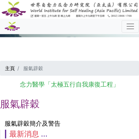
主頁
服氣辟穀
念力醫學「太極五行自我康復工程」
服氣辟穀
服氣辟穀簡介及警告
最新消息