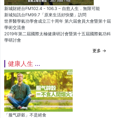
新城財經台FM102.4 - 106.3 – 自愈人生．無限可能
新城知訊台FM99.7「原來生活好快樂」訪問
世界醫學氣功學會成立三十周年 第六屆會員大會暨第十屆
學術交流會
2019年第二屆國際太極健康研討會暨第十五屆國際氣功科
學研討會
更多 →
健康人生
「服气辟穀」不是絕食