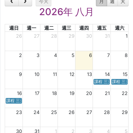
今天
月
週
天
2026年 八月
週日
週一
週二
週三
週四
週五
週六
26
27
28
29
30
31
1
2
3
4
5
6
7
8
9
10
11
12
13
14
15
課程 三天／六天 時
課程 三天
16
17
18
19
20
21
22
課程 三天／六天 時間表
23
24
25
26
27
28
29
30
31
1
2
3
4
5