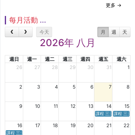
更多 →
每月活動
今天
月
週
天
2026年 八月
週日
週一
週二
週三
週四
週五
週六
26
27
28
29
30
31
1
2
3
4
5
6
7
8
9
10
11
12
13
14
15
課程 三天／六天 時
課程 三天
16
17
18
19
20
21
22
課程 三天／六天 時間表