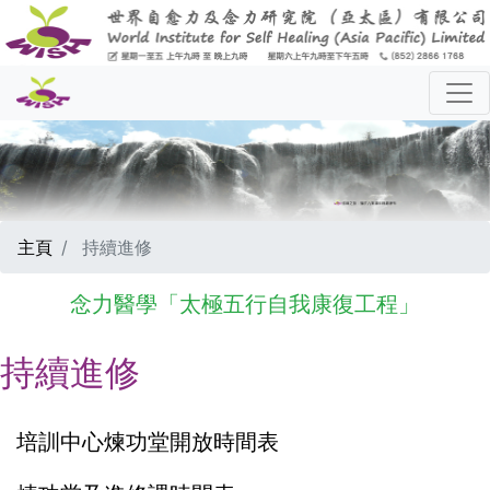
主頁
持續進修
念力醫學「太極五行自我康復工程」
持續進修
培訓中心煉功堂開放時間表