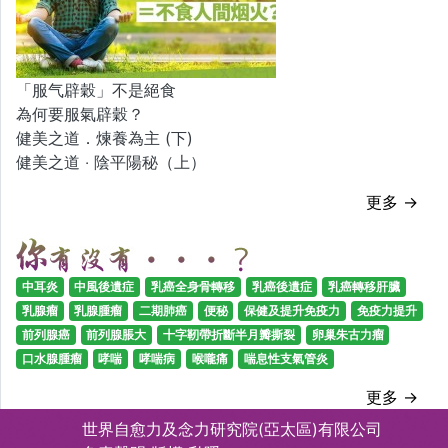
「服气辟穀」不是絕食
為何要服氣辟穀？
健美之道．煉養為主 (下)
健美之道 ‧ 陰平陽秘（上）
更多 →
中耳炎
中風後遺症
乳癌全身骨轉移
乳癌後遺症
乳癌轉移肝臟
乳腺瘤
乳腺腫瘤
二期肺癌
便秘
保健及提升免疫力
免疫力提升
前列腺癌
前列腺脹大
十字靭帶折斷半月瓣撕裂
卵巢朱古力瘤
口水腺腫瘤
哮喘
哮喘病
喉嚨痛
喘息性支氣管炎
更多 →
世界自愈力及念力研究院(亞太區)有限公司