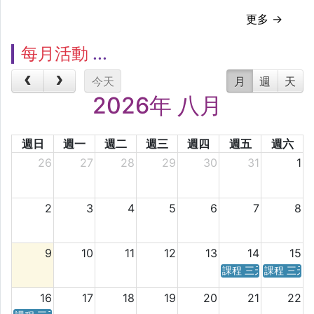
更多 →
每月活動
今天
月
週
天
2026年 八月
週日
週一
週二
週三
週四
週五
週六
26
27
28
29
30
31
1
2
3
4
5
6
7
8
9
10
11
12
13
14
15
課程 三天／六天 時
課程 三天
16
17
18
19
20
21
22