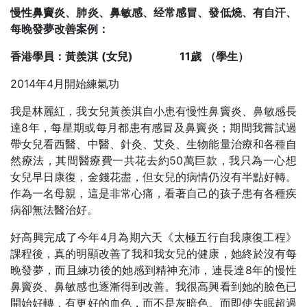
慢性鼻竇炎、肺炎、鼻敏感、经常感冒、發低燒、有自汗、
每晚發夢改善案例：
香港學員：黃羨淇
(
女兒)
11
歲
（學生）
2014年4月開始練氣功
我是林麗紅，我女兒黃羨淇自小患有慢性鼻竇炎、鼻敏感長
達8年，每星期或每月都患有感冒及鼻竇炎；期間我嘗試過
帶女兒看西醫、中醫、針灸、艾灸、生物能量治療和各種自
然療法，其間醫療費一共花去約50萬巨款，我只為一心想
女兒早日康復，金錢花盡，但女兒的病情仍沒有半點好轉。
作為一名母親，這是非常心痛，看著自己的孩子患有各種疾
病卻無法醫治好。
好高興完成了今年4月為期六天《太極五行自我康復工程》
課程後，真的明顯改善了我和我女兒的健康，她終於沒有每
晚發夢，而且練功後的她感到精神充沛，連長達8年的慢性
鼻竇炎、鼻敏感也逐漸得到改善。我很高興看到她的臉色已
開始好轉，有更好的血色，而不是灰暗色。而即使失眠超過