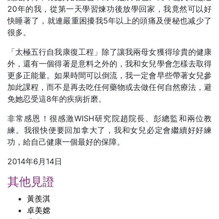
20年的我，從第一天學習煉功後放學回家，我竟然可以好
快睡著了，就連嚴重困擾我5年以上的頭痛及便秘也减少了
很多。
「太極五行自我康復工程」除了讓我兩母女獲得珍貴的健康
外，還有一個得著是意料之外的，我和女兒學會怎樣去取得
更多正能量。如果時間可以倒流，我一定會早些帶著女兒參
加此課程，而不是再去吃任何藥物或去做任何自然療法，避
免她忍受這8年的疾病折磨。
非常感恩！很感激WISH研究院趙院長、彭總監和兩位教
練。我很快便要回加拿大了，我和女兒必定會繼續好好練
功，給自己健康一個最好的保障。
2014年6月14日
其他見證
黃羨淇
卓美嫦