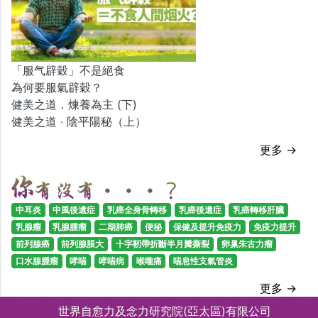
「服气辟穀」不是絕食
為何要服氣辟穀？
健美之道．煉養為主 (下)
健美之道 ‧ 陰平陽秘（上）
更多 →
中耳炎
中風後遺症
乳癌全身骨轉移
乳癌後遺症
乳癌轉移肝臟
乳腺瘤
乳腺腫瘤
二期肺癌
便秘
保健及提升免疫力
免疫力提升
前列腺癌
前列腺脹大
十字靭帶折斷半月瓣撕裂
卵巢朱古力瘤
口水腺腫瘤
哮喘
哮喘病
喉嚨痛
喘息性支氣管炎
更多 →
世界自愈力及念力研究院(亞太區)有限公司