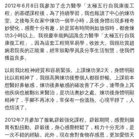
2012年6月8日我參加了念力醫學「太極五行自我康復工
程」的基礎課程後，為了持續學習，我也報讀了中心的煉功
堂。之後每天在家中煉功一個半小時，及後身體出現多種奇
妙變化，感覺十分有趣，於是當有時間例如放假時，都會煉
功3小時以上。我很慶幸能夠認識念力醫學「太極五行自我
康復工程」，因為這套工程簡單易學，收效大。我很欣賞趙
婉君院長的正能量，經常鼓勵學員及分享生活智慧，使我們
獲益良多。
以前我比較神經質和容易緊張。上課煉功第2天，身體明顯
比以前精神了，我很高興煉功後整個人都很舒暢。上課前本
想醫好鼻敏感，煉功後鼻敏感的確改善了不少，連帶身上其
他疾病也被翻出來醫治，是功法奧妙之處。煉功後身體明顯
精神了，手腳不再冰冷，常保有一份溫熱。心境平靜了，人
也恬淡了。
2012年7月參加了服氣辟穀強化課程。辟穀期間，感覺到腸
胃有點扭動。辟穀後，身心感覺輕鬆了，精力十分充沛，是
一次不錯的經驗。此外，現在會對食物存感恩，更加愛惜天