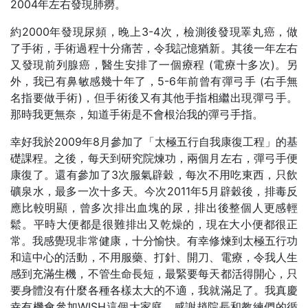
2004年左右發現肺癆。
約2000年發現尿頻，晚上3-4次，檢測後發現睪丸癌，做
了手術，手術過程十分痛苦，令我記憶猶新。其後一年左右
又發現前列腺癌，醫生安排了一個療程 (電療十多次)。另
外，我已有鼻敏感幾十年了，5-6年前曾有彈弓手 (右手無
名指要做手術)，但手術後又有其他手指相繼出現彈弓手。
那時我更無奈，知道手術是不會根治我的彈弓手指。
幸好我於2009年8月參加了「太極五行自我康復工程」的基
礎課程。之後，每天到研究院煉功，兩個月左右，彈弓手便
康復了。還有參加了3次服氣辟穀，每次不用吃東西，只飲
礦泉水，最多一次十多天。今次2011年5月辟穀後，排毒反
應比較明顯，曾多次排出血塊的尿，排出後整個人更感輕
鬆。平時大便都是很難排出又乾燥的，現在大小便都很正
常。我感覺現非常健康，十分愉快。有幸修煉到太極五行功
和這中心的活動，不用服藥、打針、開刀、電療，令我人生
感到充滿生機，不管生命長短，最緊要每天都活得開心，只
要身體沒有什麼各種各樣太大的不適，我就滿足了。我真慶
幸有機會參加WISH這個大家庭，感謝趙院長和教練們的循