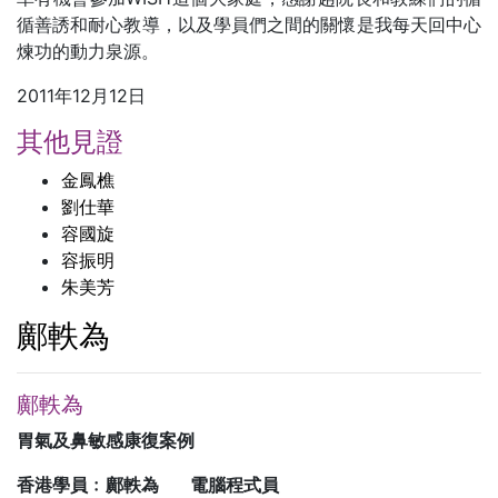
循善誘和耐心教導，以及學員們之間的關懷是我每天回中心
煉功的動力泉源。
2011年12月12日
其他見證
金鳳樵
劉仕華
容國旋
容振明
朱美芳
鄺軼為
鄺軼為
胃氣及鼻敏感康復案例
香港學員﹕鄺軼為 電腦程式員