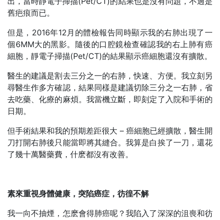
出，當時靜電子掃描(Pet/CT)的結果也是沒有問題，不過是
舊疤痕而已。
但是，2016年12月的體檢報告同時顯示我的右肺出現了一
個6MM大的黑影。隨後的口腔鏡檢查確認我的右上肺有癌
細胞，靜電子掃描(Pet/CT)的結果顯示癌細胞還沒有擴散。
醫生的建議是割去三分之一的右肺，快速、方便。我立刻另
尋醫生作多方確認，結果同樣是建議切除三分之一右肺，省
去吃藥、化療的麻煩。我當機立斷，即刻定了入院和手術的
日期。
但手術結果和我的預期差距很大 – 癌細胞已經擴散，醫生開
刀打開右肺後只能當即將其縫合。我算是白挨了一刀，還花
了幾十萬醫藥費，什麽都沒有改善。
素來重視身體健康，突陷癌症，彷徨不解
我一向不抽煙，怎麽會得肺癌呢？我陷入了深深的沮喪和彷