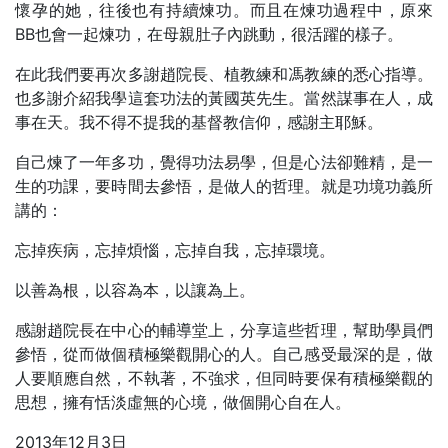
懷孕的她，往後也有持續煉功。而且在煉功過程中，原來
BB也會一起煉功，在母親肚子內跳動，很活躍的樣子。
在此我們要再次多謝趙院長、植教練和馮教練的悉心指導。
也多謝介紹我學這套功法的黃國英先生。當然謀事在人，成
事在天。我不得不提我的基督教信仰，感謝主耶穌。
自己煉了一年多功，覺得功法易學，但是心法卻難精，是一
生的功課，要時間去參悟，是做人的哲理。就是功境功義所
講的：
忘掉疾病，忘掉煩惱，忘掉自我，忘掉環境。
以善為根，以容為本，以讓為上。
感謝趙院長在中心的輔導堂上，分享這些哲理，幫助學員們
參悟，從而做個積極樂觀開心的人。自己感受最深的是，做
人要順應自然，不執著，不強求，但同時要保有積極樂觀的
思想，擁有恬淡虛無的心境，做個開心自在人。
2013年12月3日