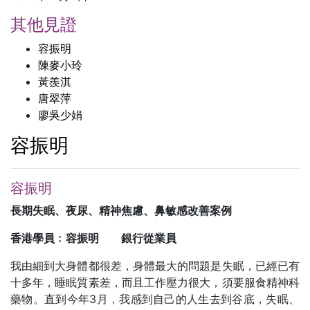
其他見證
容振明
陳麥小玲
黃羨淇
唐翠萍
廖吳少娟
容振明
容振明
長期失眠、夜尿、精神焦慮、鼻敏感改善案例
香港學員﹕容振明 銀行從業員
我由細到大身體都很差，身體最大的問題是失眠，已經已有
十多年，睡眠質素差，而且工作壓力很大，須要服食精神科
藥物。直到今年3月，我感到自己的人生去到谷底，失眠、