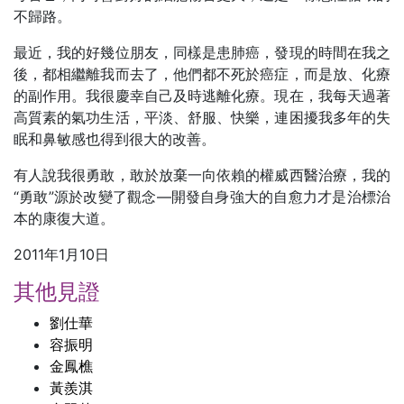
不歸路。
最近，我的好幾位朋友，同樣是患肺癌，發現的時間在我之
後，都相繼離我而去了，他們都不死於癌症，而是放、化療
的副作用。我很慶幸自己及時逃離化療。現在，我每天過著
高質素的氣功生活，平淡、舒服、快樂，連困擾我多年的失
眠和鼻敏感也得到很大的改善。
有人說我很勇敢，敢於放棄一向依賴的權威西醫治療，我的
“勇敢”源於改變了觀念―開發自身強大的自愈力才是治標治
本的康復大道。
2011年1月10日
其他見證
劉仕華
容振明
金鳳樵
黃羨淇