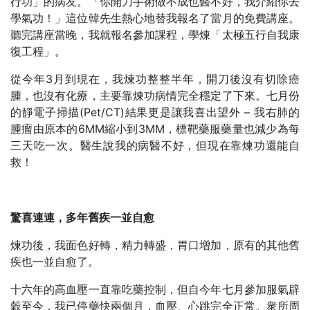
行功」的病友。「你開刀手術做不成也醫不好，我介紹你去
學氣功！」這位韓先生熱心地替我報名了當月的免費講座。
聽完講座當晚，我就報名參加課程，學煉「太極五行自我康
復工程」。
從今年3月到現在，我煉功整整半年，開刀後沒有切除癌
腫，也沒有化療，主要靠煉功病情完全穩定了下來。七月份
的靜電子掃描(Pet/CT)結果更是讓我喜出望外 – 我右肺的
腫瘤由原本的6MM縮小到3MM，標靶藥服藥量也減少為每
三天吃一次。醫生說我的病醫不好，但現在靠煉功還能自
救！
驚喜連連，多年舊疾一並自愈
煉功後，我面色好轉，精力轉盛，胃口增加，原有的其他舊
疾也一並自愈了。
十六年的高血壓一直靠吃藥控制，但自今年七月參加服氣辟
穀至今，我已停藥快兩個月，血壓、心跳完全正常。衆所周