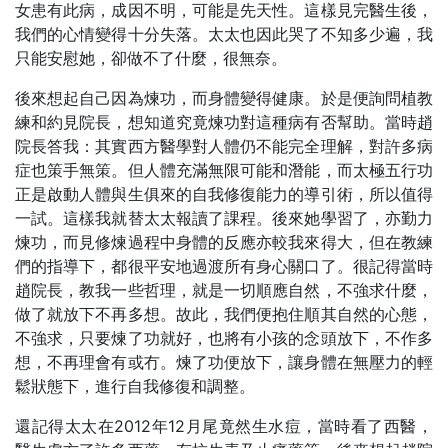
女患有此病，成因不明，可能是先天性。這樣見完醫生後，
我們的心情變得十分失落。太太也因此哭了不知多少遍，我
只能安慰她，卻做不了什麼，很無奈。
後來想起自己因為煉功，而身體變得健康。於是便詢問植教
練和約見院長，想知道究竟煉功對這種病有否幫助。當時趙
院長答我：其實西方醫學對人體仍不能完全理解，對許多病
症也策手無策。但人體充滿無限可能和潛能，而太極五行功
正是啟動人體與生俱來的自我修復能力的導引術，所以值得
一試。這樣我就替太太報讀了課程。後來她學習了，亦勤力
煉功，而見修煉過程中身體的反應亦較我來得大，但在教練
們的指導下，都很平安地過渡所有身心關口了。很記得當時
趙院長，教我一些哲理，就是一切順應自然，不強求什麼，
做了就放下不再多想。故此，我們便抱住順其自然的心態，
不強求，只要煉了功就好，也將有小孩的念頭放下，不作多
想，不再理會有或冇。煉了功便放下，讓身體在無壓力的輕
鬆狀態下，進行自我修復和調整。
還記得太太在2012年12月尾竟然生水痘，當時看了西醫，