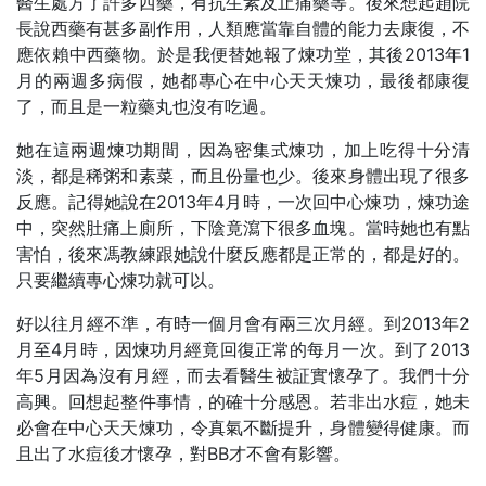
醫生處方了許多西藥，有抗生素及止痛藥等。後來想起趙院
長說西藥有甚多副作用，人類應當靠自體的能力去康復，不
應依賴中西藥物。於是我便替她報了煉功堂，其後2013年1
月的兩週多病假，她都專心在中心天天煉功，最後都康復
了，而且是一粒藥丸也沒有吃過。
她在這兩週煉功期間，因為密集式煉功，加上吃得十分清
淡，都是稀粥和素菜，而且份量也少。後來身體出現了很多
反應。記得她說在2013年4月時，一次回中心煉功，煉功途
中，突然肚痛上廁所，下陰竟瀉下很多血塊。當時她也有點
害怕，後來馮教練跟她說什麼反應都是正常的，都是好的。
只要繼續專心煉功就可以。
好以往月經不準，有時一個月會有兩三次月經。到2013年2
月至4月時，因煉功月經竟回復正常的每月一次。到了2013
年5月因為沒有月經，而去看醫生被証實懷孕了。我們十分
高興。回想起整件事情，的確十分感恩。若非出水痘，她未
必會在中心天天煉功，令真氣不斷提升，身體變得健康。而
且出了水痘後才懷孕，對BB才不會有影響。