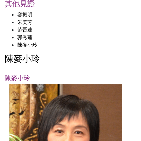
其他見證
容振明
朱美芳
范晋達
郭秀蓮
陳麥小玲
陳麥小玲
陳麥小玲