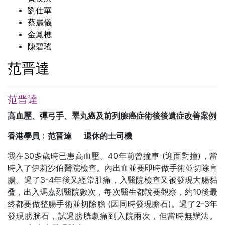
劉仕華
蔡麗儀
金鳳樵
陳碧瑤
范晋達
范晋達
高血壓、彈弓手、睪丸癌及前列腺癌症術後後遺症改善案例
香港學員﹕范晋達 退休的士司機
我在30多歲時已患高血壓。40年前曾撞車 (迎面對撞)，當
時入了伊莉沙伯醫院檢查。內出血並要即時做手術並切除盲
腸。過了3-4年後又經常肚痛，入醫院檢查又被發現大腸黏
叠，出入瑪嘉烈醫院數次，每次醫生都說要觀察，約10後最
終都要做整腸手術並切除膽 (因同時發現膽石)。過了2-3年
發現膀胱石，試過膀胱劇痛到入院兩次，但當時無辦法。