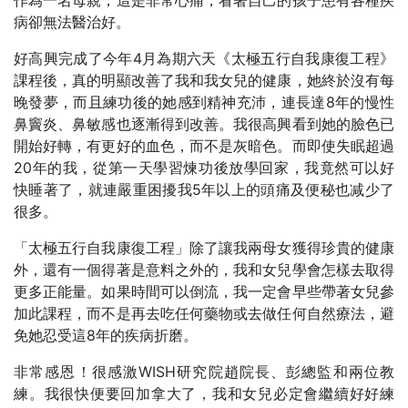
作為一名母親，這是非常心痛，看著自己的孩子患有各種疾
病卻無法醫治好。
好高興完成了今年4月為期六天《太極五行自我康復工程》
課程後，真的明顯改善了我和我女兒的健康，她終於沒有每
晚發夢，而且練功後的她感到精神充沛，連長達8年的慢性
鼻竇炎、鼻敏感也逐漸得到改善。我很高興看到她的臉色已
開始好轉，有更好的血色，而不是灰暗色。而即使失眠超過
20年的我，從第一天學習煉功後放學回家，我竟然可以好
快睡著了，就連嚴重困擾我5年以上的頭痛及便秘也减少了
很多。
「太極五行自我康復工程」除了讓我兩母女獲得珍貴的健康
外，還有一個得著是意料之外的，我和女兒學會怎樣去取得
更多正能量。如果時間可以倒流，我一定會早些帶著女兒參
加此課程，而不是再去吃任何藥物或去做任何自然療法，避
免她忍受這8年的疾病折磨。
非常感恩！很感激WISH研究院趙院長、彭總監和兩位教
練。我很快便要回加拿大了，我和女兒必定會繼續好好練