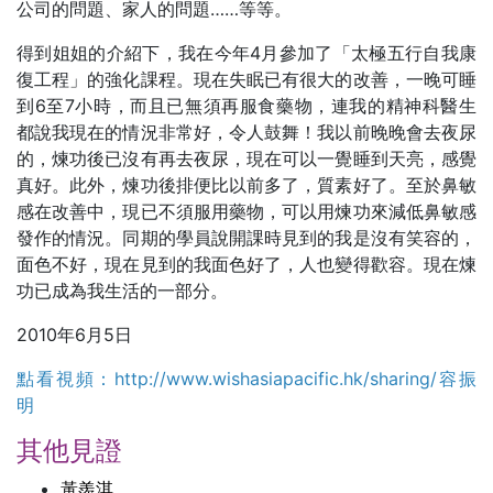
公司的問題、家人的問題……等等。
得到姐姐的介紹下，我在今年4月參加了「太極五行自我康
復工程」的強化課程。現在失眠已有很大的改善，一晚可睡
到6至7小時，而且已無須再服食藥物，連我的精神科醫生
都說我現在的情況非常好，令人鼓舞！我以前晚晚會去夜尿
的，煉功後已沒有再去夜尿，現在可以一覺睡到天亮，感覺
真好。此外，煉功後排便比以前多了，質素好了。至於鼻敏
感在改善中，現已不須服用藥物，可以用煉功來減低鼻敏感
發作的情況。同期的學員說開課時見到的我是沒有笑容的，
面色不好，現在見到的我面色好了，人也變得歡容。現在煉
功已成為我生活的一部分。
2010年6月5日
點看視頻：http://www.wishasiapacific.hk/sharing/容振
明
其他見證
黃羨淇