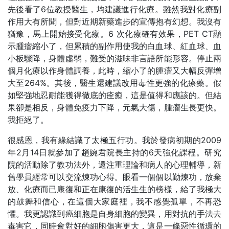
先後看了6位教授醫生，均建議進行化療。雖然我對化療副
作用大有所聞，但對近期新藥進步的宣傳抱有幻想。我沒有
猶豫，馬上開始接受化療。6 次化療確有效果，PET CT顯
示腫瘤縮小了，但累積的副作用使我的白血球、紅血球、血
小板驟降，身體虛弱，難受的滋味非言語所能形容。停止兩
個月化療以作身體調養，此時，縮小了的腫瘤又大幅反彈增
大至264%。其後，醫生還建議改用毒性更強的化療藥。假
如堅強地忍耐能獲得徹底的痊癒，這是值得和應該的。但結
果卻是相反，身體免疫力下降，元氣大傷，腫瘤生長更快。
我拒絕了。
很感恩，我有緣結識了太極五行功。我於發病初期的2009
年2月14日就參加了趙婉君院長主持的6天強化課程。研究
院的活動除了教功法外，還注重理論和病人的心理輔導，新
舊學員經常可以交流煉功心得。眼看一個個以勤煉功，放棄
放、化療而已康復和正在康復的活生生的榜樣，給了我極大
的鼓舞和信心，在這個大家庭裡，我不感覺孤單，不再恐
懼。我更認識到癌細胞是自身細胞的變異，用對抗的手法去
毒害它，同時會對好的細胞傷害更大，這是一條惡性循環的