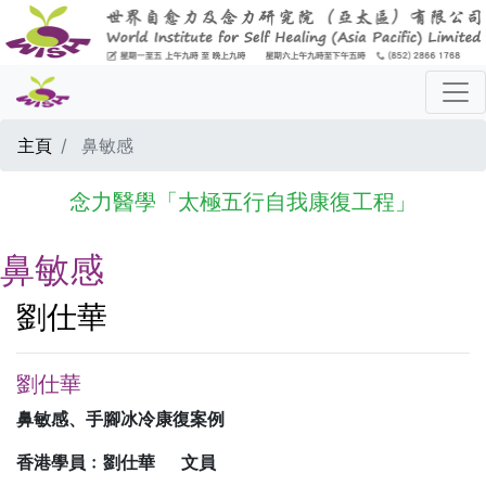
主頁
鼻敏感
念力醫學「太極五行自我康復工程」
鼻敏感
劉仕華
劉仕華
鼻敏感、手腳冰冷康復案例
香港學員﹕劉仕華 文員