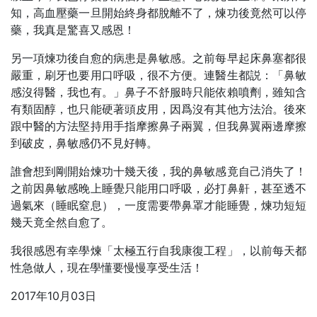
知，高血壓藥一旦開始終身都脫離不了，煉功後竟然可以停
藥，我真是驚喜又感恩！
另一項煉功後自愈的病患是鼻敏感。之前每早起床鼻塞都很
嚴重，刷牙也要用口呼吸，很不方便。連醫生都説：「鼻敏
感沒得醫，我也有。」鼻子不舒服時只能依賴噴劑，雖知含
有類固醇，也只能硬著頭皮用，因爲沒有其他方法治。後來
跟中醫的方法堅持用手指摩擦鼻子兩翼，但我鼻翼兩邊摩擦
到破皮，鼻敏感仍不見好轉。
誰會想到剛開始煉功十幾天後，我的鼻敏感竟自己消失了！
之前因鼻敏感晚上睡覺只能用口呼吸，必打鼻鼾，甚至透不
過氣來（睡眠窒息），一度需要帶鼻罩才能睡覺，煉功短短
幾天竟全然自愈了。
我很感恩有幸學煉「太極五行自我康復工程」，以前每天都
性急做人，現在學懂要慢慢享受生活！
2017年10月03日