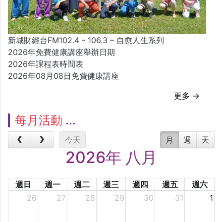
新城財經台FM102.4 - 106.3 – 自愈人生系列
2026年免費健康講座舉辦日期
2026年課程表時間表
2026年08月08日免費健康講座
更多 →
每月活動
今天
月
週
天
2026年 八月
週日
週一
週二
週三
週四
週五
週六
26
27
28
29
30
31
1