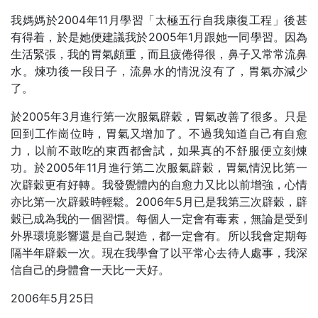
我媽媽於2004年11月學習「太極五行自我康復工程」後甚
有得着，於是她便建議我於2005年1月跟她一同學習。因為
生活緊張，我的胃氣頗重，而且疲倦得很，鼻子又常常流鼻
水。煉功後一段日子，流鼻水的情況沒有了，胃氣亦減少
了。
於2005年3月進行第一次服氣辟穀，胃氣改善了很多。只是
回到工作崗位時，胃氣又增加了。不過我知道自己有自愈
力，以前不敢吃的東西都會試，如果真的不舒服便立刻煉
功。於2005年11月進行第二次服氣辟穀，胃氣情況比第一
次辟穀更有好轉。我發覺體內的自愈力又比以前增強，心情
亦比第一次辟穀時輕鬆。2006年5月已是我第三次辟穀，辟
穀已成為我的一個習慣。每個人一定會有毒素，無論是受到
外界環境影響還是自己製造，都一定會有。所以我會定期每
隔半年辟穀一次。現在我學會了以平常心去待人處事，我深
信自己的身體會一天比一天好。
2006年5月25日