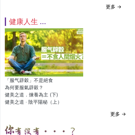
更多 →
健康人生
「服气辟穀」不是絕食
為何要服氣辟穀？
健美之道．煉養為主 (下)
健美之道 ‧ 陰平陽秘（上）
更多 →