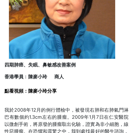
四期肺癌、失眠、鼻敏感改善案例
香港學員﹕陳麥小玲 商人
點看視頻：陳麥小玲分享
我於2008年12月的例行體檢中，被發現右肺和右肺氣門淋
巴有數個約1.3cm左右的腫瘤。2009年1月7日在仁安醫院
以微創手術，將原發的腫瘤取出化驗，證實為非小細胞，線
性惡腫瘤。在恐懼和震驚之中，我到處找最好的醫生諮詢，