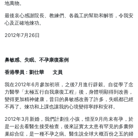
地萬物。
最後哀心感謝院長、教練們、各義工的幫助和解答，令我安
心及正確地煉功。
2012年7月26日
鼻敏感、失眠、不孕康復案例
香港學員﹕劉仕華
文員
我在2012年6月參加初班，之後7月進行辟穀。自從學了念
力醫學「太極五行自我康復工程」後，身體明顯得到改善，
變得更加精神健康，昔日的鼻敏感改善了許多，失眠都已經
不再了。煉功和上課也讓我的心境變得寧靜和安祥。
2012年3月新婚，我們計劃生小孩，惜至9月尚未有孕，於
是一起去看醫生接受檢查，後來証實太太患有罕見的多囊卵
巢綜合症，是一種不孕之病。醫生說全球大概百份之五的婦