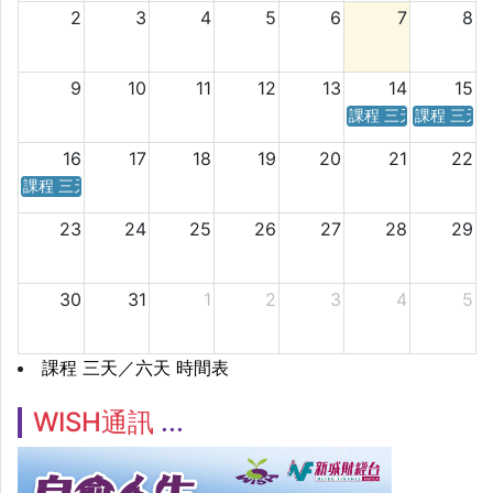
2
3
4
5
6
7
8
9
10
11
12
13
14
15
課程 三天／六天 時
課程 三天
16
17
18
19
20
21
22
課程 三天／六天 時間表
23
24
25
26
27
28
29
30
31
1
2
3
4
5
課程 三天／六天 時間表
WISH通訊