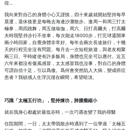
徨…
我向來對自己的身體小心又謹慎，四十來歲就開始堅持每早
晨運，退休後更是每晚去海邊沙灘散步。逢周一和周三打太
極拳，周四跳舞，周五做瑜伽，周六、日打高爾夫，打高爾
夫時我堅持步行不坐車，每次能走18000步，打完球還開車
兩小時回家，自覺身體非常好。每年去兩次長途旅行，十幾
天的行程完全沒有問題。每月去一次短程旅遊，與老友相聚
兩三日。平時縱使有許多飯局，身體也完全可以應付。近五
六年來都沒有傷風感冒，太太感冒我也沒事，對自己的身體
可謂自信十足，引以爲傲。爲何會突然陷入大病，變成癌症
患者？我頓感人生浮沉僅在瞬間，希望暗淡。
巧識「太極五行功」，堅持煉功，肺腫瘤縮小
就在我身心都處於最低谷時，一次巧遇改變了我的尋醫
住院期間，一日，太太帶我散步時遇到了一位學過「太極五