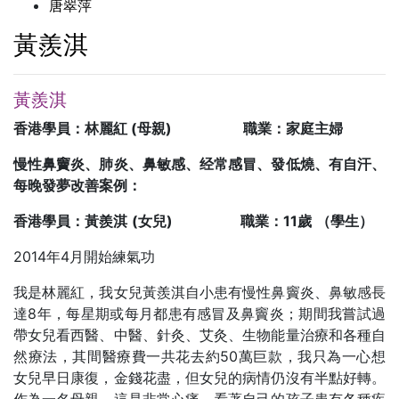
唐翠萍
黃羨淇
黃羨淇
香港學員：林麗紅
(
母親
)
職業：家庭主婦
慢性鼻竇炎、肺炎、鼻敏感、经常感冒、發低燒、有自汗、
每晚發夢改善案例：
香港學員：黃羨淇
(
女兒
)
職業：
11
歲
（學生）
2014年4月開始練氣功
我是林麗紅，我女兒黃羨淇自小患有慢性鼻竇炎、鼻敏感長
達8年，每星期或每月都患有感冒及鼻竇炎；期間我嘗試過
帶女兒看西醫、中醫、針灸、艾灸、生物能量治療和各種自
然療法，其間醫療費一共花去約50萬巨款，我只為一心想
女兒早日康復，金錢花盡，但女兒的病情仍沒有半點好轉。