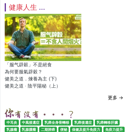
健康人生
「服气辟穀」不是絕食
為何要服氣辟穀？
健美之道．煉養為主 (下)
健美之道 ‧ 陰平陽秘（上）
更多 →
中耳炎
中風後遺症
乳癌全身骨轉移
乳癌後遺症
乳癌轉移肝臟
乳腺瘤
乳腺腫瘤
二期肺癌
便秘
保健及提升免疫力
免疫力提升