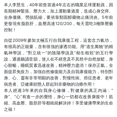
本人李慧生，40年前曾當過4年左右的職業足球運動員，因
長期精神緊張、壓力大，加上運動量過度，造成心身交瘁、
全身僵痛、勞損筋縮，要依靠類固醇藥物止痛消炎。5年前
更發現有脂肪肝，血壓高達120/200，每天需吃3種降壓藥
控制！
自從2009年參加太極五行自我康復工程，這套念力氣功，
有很高的正能量，含有很強的滲透功能。用”道生萬物”的精
氣神學說，”對立統一”的陰陽學說及”相生相剋”的五行學
說，通過聽誦音韻，使人在不經意及不其然中自然放鬆，身
心順暢，睡眠質素迅速改善，精神壓力盡消！保存正氣，全
面提昇免疫力，加強自然修復能力及自我康復能力，特別對
身、心、靈有非常明顯的改善，對慢性病、癌症患者、老年
病患者、亞健康狀態人群起到非藥物的治療作用！
本人經過3年來的自我身心修煉，對健康的真正內涵﹕”
身”、”心”有進一步的覺悟，身心一切都在改善康復中！筋
縮、高血壓、脂肪肝等都統統解決掉！享受健康帶來的生命
之福！