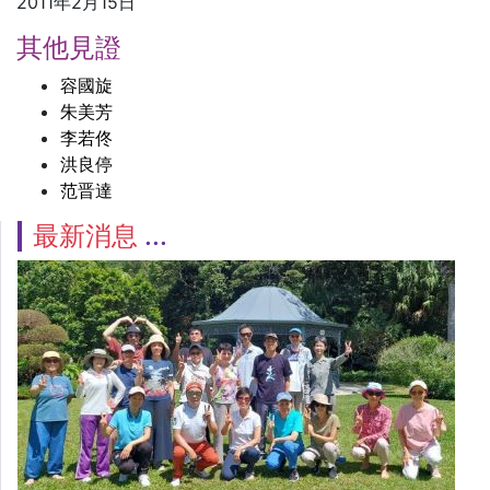
2011年2月15日
其他見證
容國旋
朱美芳
李若佟
洪良停
范晋達
最新消息