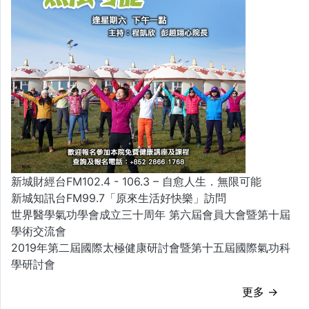
新城財經台FM102.4 - 106.3 – 自愈人生．無限可能
新城知訊台FM99.7「原來生活好快樂」訪問
世界醫學氣功學會成立三十周年 第六屆會員大會暨第十屆
學術交流會
2019年第二屆國際太極健康研討會暨第十五屆國際氣功科
學研討會
更多 →