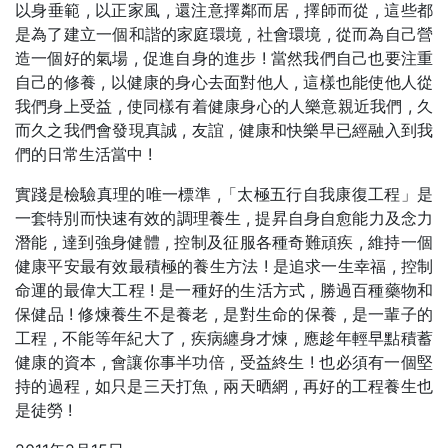
以身垂範 , 以正家風 , 還注意擇鄰而居 , 擇師而從 , 這些都
是為了建立一個和諧的家庭環境 , 社會環境 , 從而為自己營
造一個好的氣場 , 促進自身的進步 ! 當然我們自己也要注重
自己的修養 , 以健康的身心去面對他人 , 這樣也能使他人從
我們身上受益 , 使同樣有着健康身心的人樂意親近我們 , 久
而久之我們會發現真誠 , 友誼 , 健康和快樂早已經融入到我
們的日常生活當中 !
實踐是檢驗真理的唯一標準 ,「太極五行自我康復工程」是
一套特別而快速有效的調理養生 , 提昇自身自愈能力及念力
潛能 , 達到強身健體 , 控制及征服各種奇難頑疾 , 維持一個
健康平安最有效最積極的養生方法 ! 是追求一生幸福 , 控制
命運的最偉大工程 ! 是一種好的生活方式 , 勝過百種藥物和
保健品 ! 修煉養生不是養老 , 是對生命的保養 , 是一輩子的
工程 , 不能等年紀大了 , 疾病纏身才煉 , 應趁年輕早點積蓄
健康的資本 , 會讓你事半功倍 , 受益終生 ! 也必須有一個堅
持的過程 , 如只是三天打魚 , 兩天晒網 , 再好的工程養生也
是徒勞 !