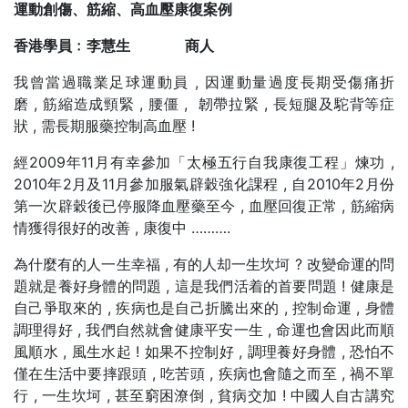
運動創傷、筋縮、高血壓康復案例
香港學員﹕李慧生
商人
我曾當過職業足球運動員 , 因運動量過度長期受傷痛折
磨 , 筋縮造成頸緊 , 腰僵 , 韌帶拉緊 , 長短腿及駝背等症
狀 , 需長期服藥控制高血壓 !
經2009年11月有幸參加「太極五行自我康復工程」煉功 ,
2010年2月及11月參加服氣辟穀強化課程 , 自2010年2月份
第一次辟穀後已停服降血壓藥至今 , 血壓回復正常 , 筋縮病
情獲得很好的改善 , 康復中 ……….
為什麼有的人一生幸福 , 有的人却一生坎坷 ? 改變命運的問
題就是養好身體的問題 , 這是我們活着的首要問題 ! 健康是
自己爭取來的 , 疾病也是自己折騰出來的 , 控制命運 , 身體
調理得好 , 我們自然就會健康平安一生 , 命運也會因此而順
風順水 , 風生水起 ! 如果不控制好 , 調理養好身體 , 恐怕不
僅在生活中要摔跟頭 , 吃苦頭 , 疾病也會隨之而至 , 禍不單
行 , 一生坎坷 , 甚至窮困潦倒 , 貧病交加 ! 中國人自古講究