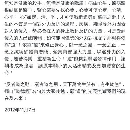
無知是健康的殺手，無備是健康的隱患！病由心生，醫病歸
根結底是醫心，醫心需要先找心藥，心藥可使心定、心清、
心平！”心”如定、清、平，才可使我們追尋到萬病之源！人
生的本質是一個對外力反抗的過程，疾病、殘障等外力因素
對人的侵入，勢必會在人的身上激起反抗的力量，可是受到
侵入的人已被削弱，如何能同強勢的外力對抗呢﹖那就得依
靠”道”！依靠”道”來修正身心，以一念之誠，一念之正，一
念之純喚醒體內潛能，聚集內部強大力量，驅逐外力的入
侵，離苦得樂，重塑新生命！”道”能夠對弱者發揮作用，讓
弱者成為強者，讓原本弱小的人活出精彩及更加豐富的生
命！
“反者道之動，弱者道之用，天下萬物生於有，有生於無”，
摘自”道德經”名句與大家共勉，願”道”的光亮照耀我們的現
在及未來！
2012年11月7日