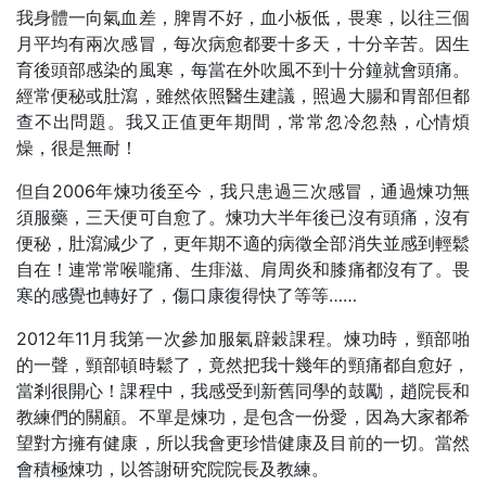
我身體一向氣血差，脾胃不好，血小板低，畏寒，以往三個
月平均有兩次感冒，每次病愈都要十多天，十分辛苦。因生
育後頭部感染的風寒，每當在外吹風不到十分鐘就會頭痛。
經常便秘或肚瀉，雖然依照醫生建議，照過大腸和胃部但都
查不出問題。我又正值更年期間，常常忽冷忽熱，心情煩
燥，很是無耐！
但自2006年煉功後至今，我只患過三次感冒，通過煉功無
須服藥，三天便可自愈了。煉功大半年後已沒有頭痛，沒有
便秘，肚瀉減少了，更年期不適的病徵全部消失並感到輕鬆
自在！連常常喉嚨痛、生痱滋、肩周炎和膝痛都沒有了。畏
寒的感覺也轉好了，傷口康復得快了等等……
2012年11月我第一次參加服氣辟穀課程。煉功時，頸部啪
的一聲，頸部頓時鬆了，竟然把我十幾年的頸痛都自愈好，
當剎很開心！課程中，我感受到新舊同學的鼓勵，趙院長和
教練們的關顧。不單是煉功，是包含一份愛，因為大家都希
望對方擁有健康，所以我會更珍惜健康及目前的一切。當然
會積極煉功，以答謝研究院院長及教練。