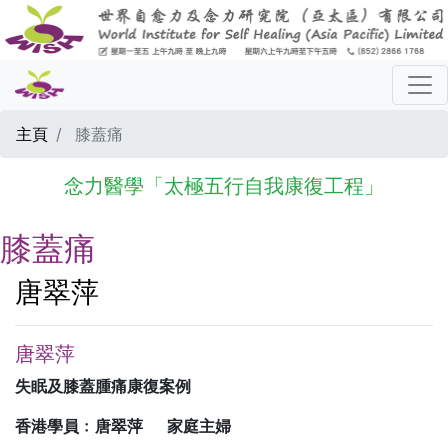
主頁
膝蓋痛
念力醫學「太極五行自我康復工程」
膝蓋痛
唐翠萍
唐翠萍
失眠及膝蓋腫痛康復案例
香港學員﹕唐翠萍 家庭主婦