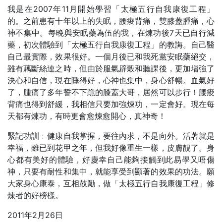
我是在2007年11月開始學習「太極五行自我康復工程」
的。之前患有十年以上的失眠，腰痠背痛，雙膝蓋腫痛，心
神不集中。每晚與安眠藥為伍的我，在煉功後7天已自行減
藥，初次體驗到「太極五行自我康復工程」的教誨。自己醫
自己最實際，效果很好。一個月後已和我死黨安眠藥絕交，
雖有藕斷絲連之時，但由於服氣辟穀和聽課後，更加增強了
決心和自信，現在睡得好，心神也集中，身心舒暢。血氣好
了，腫痛了多年誓不下跪的膝蓋大哥，居然可以步行！腰痠
背痛也得到舒緩，我相信只要加強煉功，一定會好。現在每
天都有煉功，有時更會愈煉愈開心，真神奇！
緊記功訓﹕健康自我掌握，要往內求，不是向外。活著就是
幸福，雖已到花甲之年，但我好像重生一樣，皮膚靚了。身
心都有美好的體驗，好慶幸自己能夠接觸到此易學又唔傷
神，只要有耐性和集中，就能享受到顯著的效果的功法。願
大家身心康泰，互相鼓勵，做「太極五行自我康復工程」修
煉者的好榜樣。
2011年2月26日