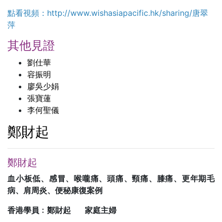
點看視頻：http://www.wishasiapacific.hk/sharing/唐翠
萍
其他見證
劉仕華
容振明
廖吳少娟
張寶蓮
李何聖儀
鄭財起
鄭財起
血小板低、感冒、喉嚨痛、頭痛、頸痛、膝痛、更年期毛
病、肩周炎、便秘康復案例
香港學員﹕鄭財起 家庭主婦