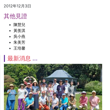
2012年12月3日
其他見證
陳慧兒
黃羨淇
吳小燕
朱美芳
王培馨
最新消息