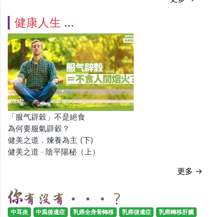
健康人生
「服气辟穀」不是絕食
為何要服氣辟穀？
健美之道．煉養為主 (下)
健美之道 ‧ 陰平陽秘（上）
更多 →
中耳炎
中風後遺症
乳癌全身骨轉移
乳癌後遺症
乳癌轉移肝臟