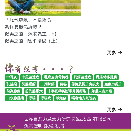
「服气辟穀」不是絕食
為何要服氣辟穀？
健美之道．煉養為主 (下)
健美之道 ‧ 陰平陽秘（上）
更多 →
中耳炎
中風後遺症
乳癌全身骨轉移
乳癌後遺症
乳癌轉移肝臟
乳腺瘤
乳腺腫瘤
二期肺癌
便秘
保健及提升免疫力
免疫力提升
前列腺癌
前列腺脹大
十字靭帶折斷半月瓣撕裂
卵巢朱古力瘤
口水腺腫瘤
哮喘
哮喘病
喉嚨痛
喘息性支氣管炎
更多 →
世界自愈力及念力研究院(亞太區)有限公司
免責聲明
版權
私隱