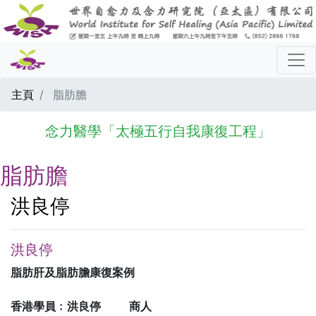
主頁
脂肪膽
念力醫學「太極五行自我康復工程」
脂肪膽
洪良停
洪良停
脂肪肝及脂肪膽康復案例
香港學員﹕洪良停 商人