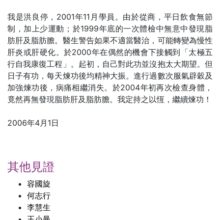
我是洪良停，2001年11月學員。由於從商，平日飲食無節
制，加上少運動；於1999年底的一次體檢中無意中發現脂
肪肝及脂肪膽。醫生警告如果不適當醫治，可能轉變為慢性
肝炎或肝硬化。於2000年在偶然的機會下接觸到「太極五
行自我康復工程」。起初，自己對此功並沒抱太大期望。但
日子有功，每天煉功後均精神大振。進行過數次服氣辟穀及
加強煉功後，病痛相繼消失。於2004年初再次檢查身體，
竟然再無發現脂肪肝及脂肪膽。我定持之以恆，繼續煉功！
2006年4月1日
其他見證
容國旋
何志行
李慧生
王小曼