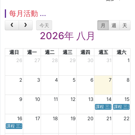
每月活動
今天
月
週
天
2026年 八月
週日
週一
週二
週三
週四
週五
週六
26
27
28
29
30
31
1
2
3
4
5
6
7
8
9
10
11
12
13
14
15
課程 三天／六天 時
課程 三天
16
17
18
19
20
21
22
課程 三天／六天 時間表