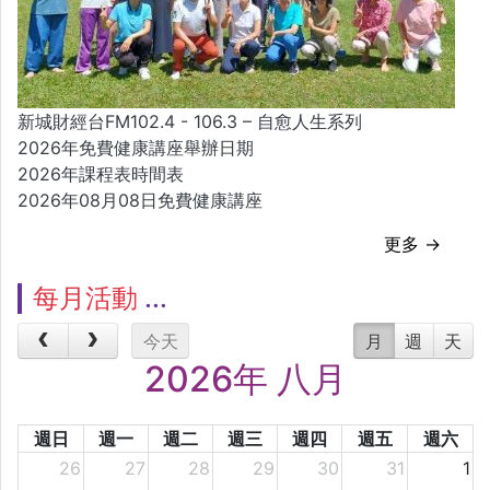
新城財經台FM102.4 - 106.3 – 自愈人生系列
2026年免費健康講座舉辦日期
2026年課程表時間表
2026年08月08日免費健康講座
更多 →
每月活動
今天
月
週
天
2026年 八月
週日
週一
週二
週三
週四
週五
週六
26
27
28
29
30
31
1