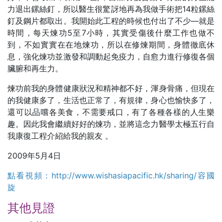
力退出鏍絲釘，所以醫生很驚訝地再為我做手術把14粒鏍絲
釘及鋼片都取出。我開始此工程的時候也付出了不少—就是
時間，每天煉功5至7小時，其實受傷後什麼工作也做不
到，不如實實在在地煉功，所以在修煉期間，身體徹底休
息，強化煉功並激發和調動起免疫力，自愈力進行修復各個
臟腑和再生力。
煉功前我的身體健康狀況和精神都不好，渾身骨痛，但現在
的我健康多了，生活也正常了，有規律，身心也愉快多了，
還可以品嚐各美食，不需要戒口，有了各種各樣的人生樂
趣。因此我會繼續好好的煉功，並將這念力醫學太極五行自
我康復工程介紹給我的親友 。
2009年5月4日
點看視頻：
http://www.wishasiapacific.hk/sharing/容國
旋
其他見證