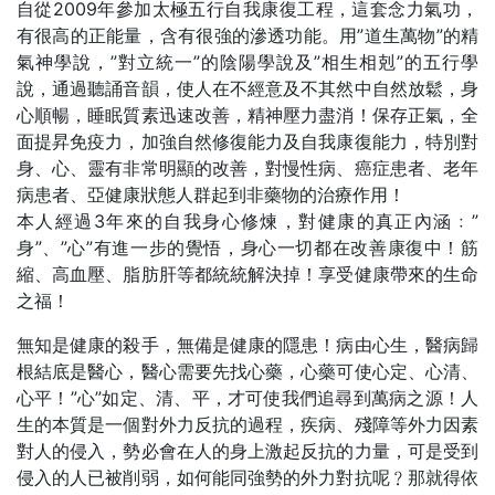
自從2009年參加太極五行自我康復工程，這套念力氣功，
有很高的正能量，含有很強的滲透功能。用”道生萬物”的精
氣神學說，”對立統一”的陰陽學說及”相生相剋”的五行學
說，通過聽誦音韻，使人在不經意及不其然中自然放鬆，身
心順暢，睡眠質素迅速改善，精神壓力盡消！保存正氣，全
面提昇免疫力，加強自然修復能力及自我康復能力，特別對
身、心、靈有非常明顯的改善，對慢性病、癌症患者、老年
病患者、亞健康狀態人群起到非藥物的治療作用！
本人經過3年來的自我身心修煉，對健康的真正內涵﹕”
身”、”心”有進一步的覺悟，身心一切都在改善康復中！筋
縮、高血壓、脂肪肝等都統統解決掉！享受健康帶來的生命
之福！
無知是健康的殺手，無備是健康的隱患！病由心生，醫病歸
根結底是醫心，醫心需要先找心藥，心藥可使心定、心清、
心平！”心”如定、清、平，才可使我們追尋到萬病之源！人
生的本質是一個對外力反抗的過程，疾病、殘障等外力因素
對人的侵入，勢必會在人的身上激起反抗的力量，可是受到
侵入的人已被削弱，如何能同強勢的外力對抗呢﹖那就得依