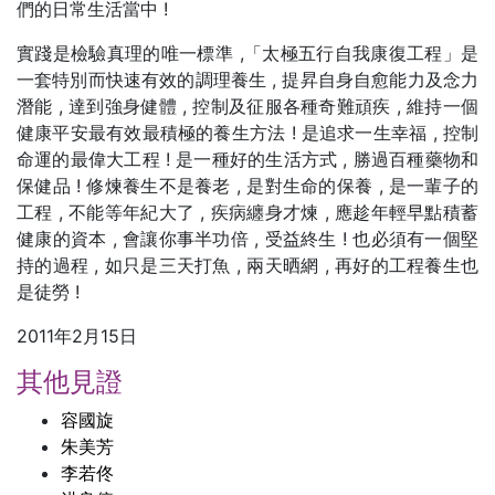
們的日常生活當中 !
實踐是檢驗真理的唯一標準 ,「太極五行自我康復工程」是
一套特別而快速有效的調理養生 , 提昇自身自愈能力及念力
潛能 , 達到強身健體 , 控制及征服各種奇難頑疾 , 維持一個
健康平安最有效最積極的養生方法 ! 是追求一生幸福 , 控制
命運的最偉大工程 ! 是一種好的生活方式 , 勝過百種藥物和
保健品 ! 修煉養生不是養老 , 是對生命的保養 , 是一輩子的
工程 , 不能等年紀大了 , 疾病纏身才煉 , 應趁年輕早點積蓄
健康的資本 , 會讓你事半功倍 , 受益終生 ! 也必須有一個堅
持的過程 , 如只是三天打魚 , 兩天晒網 , 再好的工程養生也
是徒勞 !
2011年2月15日
其他見證
容國旋
朱美芳
李若佟