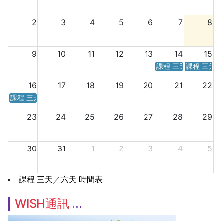
2
3
4
5
6
7
8
9
10
11
12
13
14
15
課程 三天／六天 時
課程 三天
16
17
18
19
20
21
22
課程 三天／六天 時間表
23
24
25
26
27
28
29
30
31
1
2
3
4
5
課程 三天／六天 時間表
WISH通訊