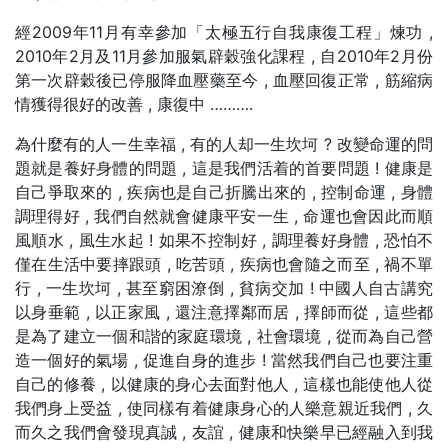
經2009年11月有幸參加「太極五行自我康復工程」煉功 ,
2010年2月及11月參加服氣辟穀強化課程 , 自2010年2月份
第一次辟穀後已停服降血壓藥至今 , 血壓回復正常 , 筋縮病
情獲得很好的改善 , 康復中 ……….
為什麼有的人一生幸福 , 有的人却一生坎坷 ? 改變命運的問
題就是養好身體的問題 , 這是我們活着的首要問題 ! 健康是
自己爭取來的 , 疾病也是自己折騰出來的 , 控制命運 , 身體
調理得好 , 我們自然就會健康平安一生 , 命運也會因此而順
風順水 , 風生水起 ! 如果不控制好 , 調理養好身體 , 恐怕不
僅在生活中要摔跟頭 , 吃苦頭 , 疾病也會隨之而至 , 禍不單
行 , 一生坎坷 , 甚至窮困潦倒 , 貧病交加 ! 中國人自古講究
以身垂範 , 以正家風 , 還注意擇鄰而居 , 擇師而從 , 這些都
是為了建立一個和諧的家庭環境 , 社會環境 , 從而為自己營
造一個好的氣場 , 促進自身的進步 ! 當然我們自己也要注重
自己的修養 , 以健康的身心去面對他人 , 這樣也能使他人從
我們身上受益 , 使同樣有着健康身心的人樂意親近我們 , 久
而久之我們會發現真誠 , 友誼 , 健康和快樂早已經融入到我