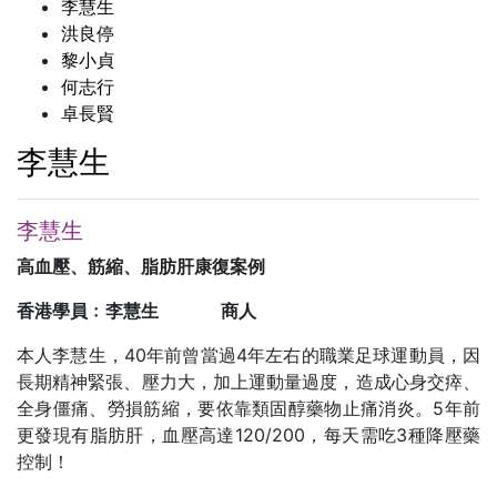
李慧生
洪良停
黎小貞
何志行
卓長賢
李慧生
李慧生
高血壓、筋縮、脂肪肝康復案例
香港學員﹕李慧生
商人
本人李慧生，40年前曾當過4年左右的職業足球運動員，因
長期精神緊張、壓力大，加上運動量過度，造成心身交瘁、
全身僵痛、勞損筋縮，要依靠類固醇藥物止痛消炎。5年前
更發現有脂肪肝，血壓高達120/200，每天需吃3種降壓藥
控制！