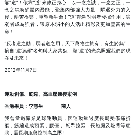
靠”道”！依靠”道”來修正身心，以一念之誠，一念之正，一
念之純喚醒體內潛能，聚集內部強大力量，驅逐外力的入
侵，離苦得樂，重塑新生命！”道”能夠對弱者發揮作用，讓
弱者成為強者，讓原本弱小的人活出精彩及更加豐富的生
命！
“反者道之動，弱者道之用，天下萬物生於有，有生於無”，
摘自”道德經”名句與大家共勉，願”道”的光亮照耀我們的現
在及未來！
2012年11月7日
運動創傷、筋縮、高血壓康復案例
香港學員﹕李慧生
商人
我曾當過職業足球運動員 , 因運動量過度長期受傷痛折
磨 , 筋縮造成頸緊 , 腰僵 , 韌帶拉緊 , 長短腿及駝背等症
狀 , 需長期服藥控制高血壓 !