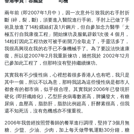
香港學員﹕容國旋
司機
兩年前 (即2007年1月中 )，因一次意外引致我的右手肘折
斷 (碎，裂，斷)，須要進入醫院進行手術。手肘上已做了手
術及放進了14粒鏍絲釘及1片鋼片，但自參加念力醫學「太
極五行自我康復工程」開始煉功及服氣辟穀1次後 4 個月，
14粒釘因此工程功效可被手術開刀全取走了，手靈活多了，
我很高興現在我的右手已不像機械手了。為了要設法快速康
復，所以從2007年2月我重新煉功，雖然我於 2002年12月
已參加此工程了，但那時沒有堅持繼續煉功。
其實我有不少慢性病，心裡想着很多香港人也有吧，我只是
其中一個，所以不以為意，那時我認為這些慢性病是都市人
都會有的都市病，似乎很合理。其實我於2006年已發現肝
硬化 (即肝纖維化)，乙型肝炎病毒數甚高，脾臟發大，有糖
尿病，血壓高，脂肪肝，脂肪比例超高，肝酵素很高，但我
還不知死活，沒有危機感亦不懂重視。
2006年我曾經按照營養師的餐單進行調理，堅持了3個月無
糖、少盬、少油、少肉，加上每天做帶氧運動30分鐘，糖