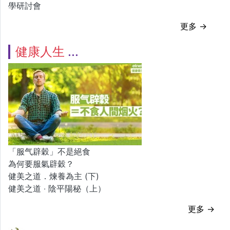
學研討會
更多 →
健康人生
「服气辟穀」不是絕食
為何要服氣辟穀？
健美之道．煉養為主 (下)
健美之道 ‧ 陰平陽秘（上）
更多 →