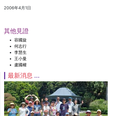
2006年4月1日
其他見證
容國旋
何志行
李慧生
王小曼
盧國權
最新消息