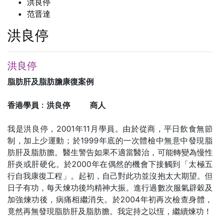
洪良停
范晋達
洪良停
洪良停
脂肪肝及脂肪膽康復案例
香港學員﹕洪良停 商人
我是洪良停，2001年11月學員。由於從商，平日飲食無節
制，加上少運動；於1999年底的一次體檢中無意中發現脂
肪肝及脂肪膽。醫生警告如果不適當醫治，可能轉變為慢性
肝炎或肝硬化。於2000年在偶然的機會下接觸到「太極五
行自我康復工程」。起初，自己對此功並沒抱太大期望。但
日子有功，每天煉功後均精神大振。進行過數次服氣辟穀及
加強煉功後，病痛相繼消失。於2004年初再次檢查身體，
竟然再無發現脂肪肝及脂肪膽。我定持之以恆，繼續煉功！