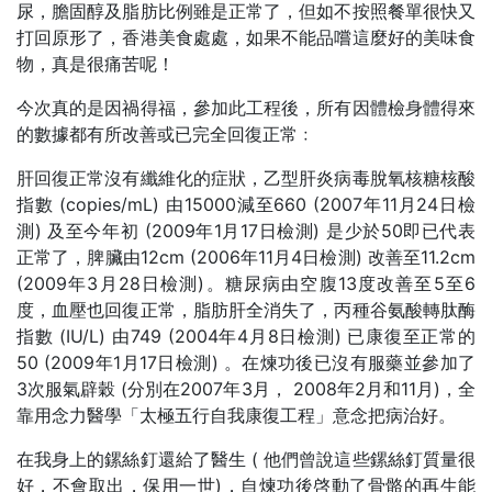
尿，膽固醇及脂肪比例雖是正常了，但如不按照餐單很快又
打回原形了，香港美食處處，如果不能品嚐這麼好的美味食
物，真是很痛苦呢！
今次真的是因禍得福，參加此工程後，所有因體檢身體得來
的數據都有所改善或已完全回復正常﹕
肝回復正常沒有纖維化的症狀，乙型肝炎病毒脫氧核糖核酸
指數 (copies/mL) 由15000減至660 (2007年11月24日檢
測) 及至今年初 (2009年1月17日檢測) 是少於50即已代表
正常了，脾臟由12cm (2006年11月4日檢測) 改善至11.2cm
(2009年3月28日檢測)。糖尿病由空腹13度改善至5至6
度，血壓也回復正常，脂肪肝全消失了，丙種谷氨酸轉肽酶
指數 (IU/L) 由749 (2004年4月8日檢測) 已康復至正常的
50 (2009年1月17日檢測) 。在煉功後已沒有服藥並參加了
3次服氣辟穀 (分別在2007年3月， 2008年2月和11月)，全
靠用念力醫學「太極五行自我康復工程」意念把病治好。
在我身上的鏍絲釘還給了醫生 ( 他們曾說這些鏍絲釘質量很
好，不會取出，保用一世)，自煉功後啓動了骨骼的再生能