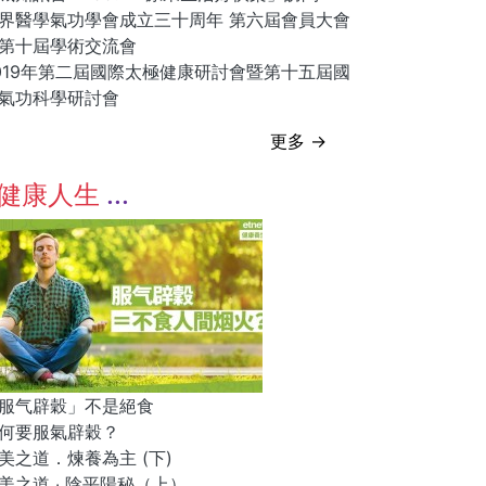
界醫學氣功學會成立三十周年 第六屆會員大會
第十屆學術交流會
019年第二屆國際太極健康研討會暨第十五屆國
氣功科學研討會
更多 →
健康人生
服气辟穀」不是絕食
何要服氣辟穀？
美之道．煉養為主 (下)
美之道 ‧ 陰平陽秘（上）