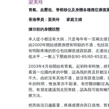
梁美玲
胃氣、
血壓低、脊椎移位及身體各種痛症康復
香港學員﹕梁美玲 家庭主婦
煉功前的身體狀態
本人從小都沒有大病，只是每年有一至兩次感
由2000年開始感覺身體有明顯的不適，包括
有明顯疼痛的部位包括腳底後跟筋膜、左邊頭
低水平，一般上下壓維持在90-95/60-65左右
2003年4月份開始有胃氣。起初時有時無，
看過一位國內來的中醫，認為我的胃及肝都沒
不大。由於沒有其他不適，故沒有跟進治療。
年的時間，惟效果亦不顯著。有些醫師斷症
照。有朋友建議我去照胃鏡，認為我可能有幽
療方法。
然而病況日趨嚴重，疼痛感覺亦與日俱增。胃