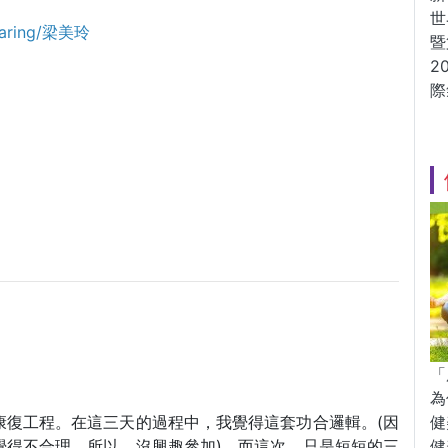
世
sharing/梁美玲
暨
2
際
「
為
健
康復工程。在這三天的過程中，我覺得這套功合邏輯。(因
健
覺得不合理，所以，沒興趣參加)。而這次，只是短短的三