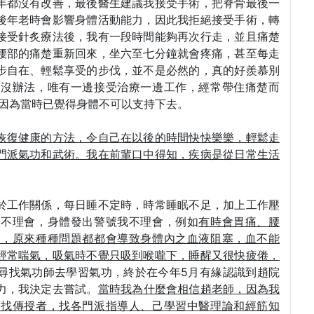
年都沒有改善，最後醫生建議我接受手術，把脊骨最後一
後年老時會影響身體活動能力，因此我拒絕接受手術，轉
接受針炙療法後，我有一段時間能夠再次行走，並且痛楚
腰部的痛楚重新回來，坐六至七分鐘就會疼痛，甚至每走
步自在、輕鬆享受的步伐，並不是必然的，真的好羨慕別
也沒辦法，唯有一邊接受治療一邊工作，經常帶住痛楚而
，因為當時已覺得身體不可以支持下去。
恢復健康的方法，令自己在以後的時間快快樂樂，輕鬆走
門派氣功和武術。我在前輩口中得知，疾病是從日常生活
於工作關係，每日睡不定時，時常睡眠不足，加上工作壓
倦不理會，身體發出警號我不理會，例如
有時會胃痛、腰
事，原來種種問題都都會導致身體內之血液阻塞，血不能
經常喘氣，吸氣時不覺只吸到喉嚨下，睡醒又很快疲倦，
尋找氣功師去學習氣功，終於在今年5月有緣認識到趙院
力，我決定去嘗試。
當時我為什麼會相信趙老師，因為我
，找傳授者，找各門派指導人、己學習中醫理論和經筋知