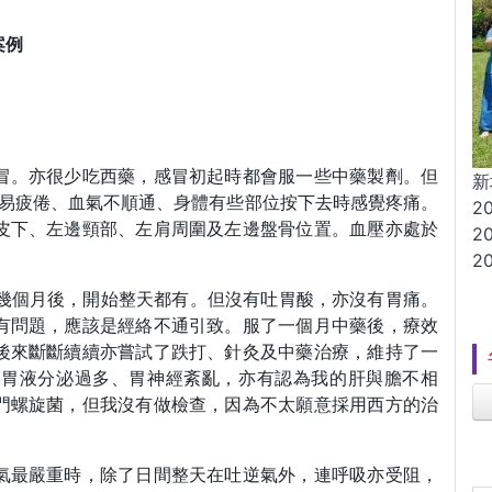
案例
冒。亦很少吃西藥，感冒初起時都會服一些中藥製劑。但
新
容易疲倦、血氣不順通、身體有些部位按下去時感覺疼痛。
2
皮下、左邊頸部、左肩周圍及左邊盤骨位置。血壓亦處於
2
。
2
經幾個月後，開始整天都有。但沒有吐胃酸，亦沒有胃痛。
有問題，應該是經絡不通引致。服了一個月中藥後，療效
後來斷斷續續亦嘗試了跌打、針灸及中藥治療，維持了一
為胃液分泌過多、胃神經紊亂，亦有認為我的肝與膽不相
門螺旋菌，但我沒有做檢查，因為不太願意採用西方的治
氣最嚴重時，除了日間整天在吐逆氣外，連呼吸亦受阻，