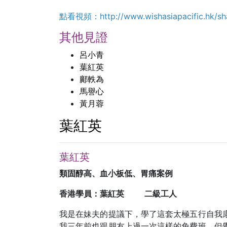
點看視頻：
http://www.wishasiapacific.hk/
其他見證
呂小青
葉紅英
鄺軼為
馬譽心
黃月蓉
葉紅英
葉紅英
類固醇高、血小板低、胃痛案例
香港學員：葉紅英
二級工人
我是在妹夫的提議下，學了這套太極五行自我
我三年前也跟朋友上過一次這樣的免費班，但