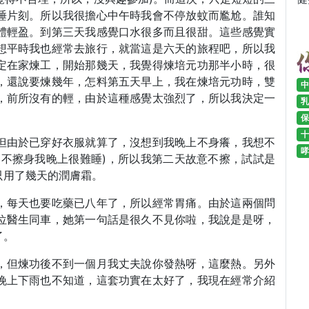
睡片刻。所以我很擔心中午時我會不停放蚊而尷尬。誰知
體輕盈。到第三天我感覺口水很多而且很甜。這些感覺實
想平時我也經常去旅行，就當這是六天的旅程吧，所以我
定在家煉工，開始那幾天，我覺得煉培元功那半小時，很
，還說要煉幾年，怎料第五天早上，我在煉培元功時，雙
中
，前所沒有的輕，由於這種感覺太強烈了，所以我決定一
乳
保
十
但由於已穿好衣服就算了，沒想到我晚上不身癢，我想不
哮
，不擦身我晚上很難睡)，所以我第二天故意不擦，試試是
只用了幾天的潤膚霜。
，每天也要吃藥已八年了，所以經常胃痛。由於這兩個問
位醫生同車，她第一句話是很久不見你啦，我說是是呀，
了。
，但煉功後不到一個月我丈夫說你發熱呀，這麼熱。另外
晚上下雨也不知道，這套功實在太好了，我現在經常介紹