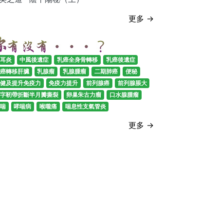
更多 →
耳炎
中風後遺症
乳癌全身骨轉移
乳癌後遺症
癌轉移肝臟
乳腺瘤
乳腺腫瘤
二期肺癌
便秘
健及提升免疫力
免疫力提升
前列腺癌
前列腺脹大
字靭帶折斷半月瓣撕裂
卵巢朱古力瘤
口水腺腫瘤
喘
哮喘病
喉嚨痛
喘息性支氣管炎
更多 →