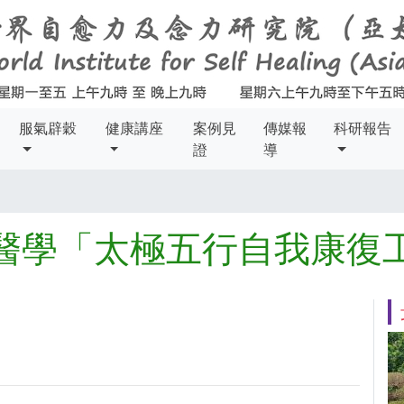
服氣辟穀
健康講座
案例見
傳媒報
科研報告
證
導
醫學「太極五行自我康復