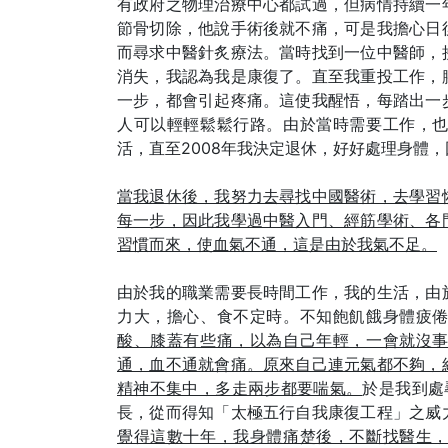
有政府之物理治療中心都試過，但病情持續一
節骨切除，他說手術後就不痛，可是我擔心日
而尋求中醫針炙療法。當時找到一位中醫師，
消失，我認為我是康復了。直至我重投工作，
一步，都會引起疼痛。這使我醒悟，每踏出一
人可以輕輕鬆鬆行路。由於當時需要工作，
活，直至2008年我決定退休，好好處理身體
當我退休後，我努力去尋找中國醫術，去學習
每一步，因此我學過中醫入門、經筋學術、各
習慣而來，使血氣不通，這是由於我氣不足。
由於我的職業需要長時間工作，我的生活，由
力大，擔心、食不定時。不知飽飢餓身體疲
酸、膝蓋有些痛，以為自己年輕，一會就沒
通，血不通就會痛。原來自己連元氣都不夠，
精神不集中，多走兩步都要喘氣。
於是我到處
長，從而得知「太極五行自我康復工程」之威
覺得這數十年，我身體痛楚後，不斷找醫生