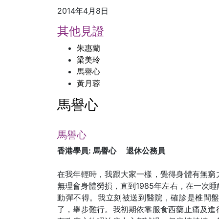
2014年4月8日
其他見證
朱惠蘭
梁美玲
馬譽心
黃月蓉
馬譽心
馬譽心
香港學員: 馬譽心 退休公務員
在我年輕時，我跟大家一樣，覺得身體有無窮
無理會身體勞損，直到1985年左右，在一次
動彈不得。我立刻被送到醫院，確診是椎間
了，舉步難行。我初期依靠服食西藥止痛及進