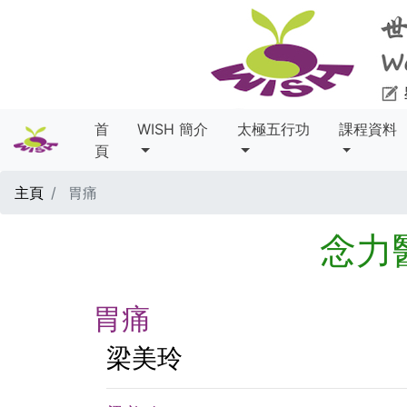
首
WISH 簡介
太極五行功
課程資料
頁
主頁
胃痛
念力
胃痛
梁美玲