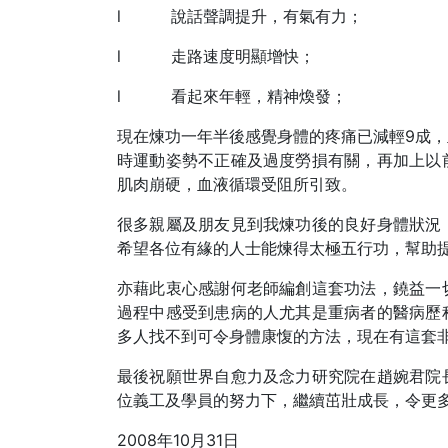
l 說話聲調提升，有氣有力；
l 走路速度明顯增快；
l 看起來年輕，精神煥發；
現在煉功一年半後感覺身體的疼痛已減輕9成
時運動姿勢不正確及過度勞損有關，再加上以
肌肉崩硬，血液循環受阻所引致。
很多親屬及朋友見到我煉功後的良好身體狀況
希望各位有緣的人士能煉得太極五行功，幫助
亦藉此衷心感謝何老師編創這套功法，鐃益一
過程中感受到患病的人尤其是重病者的醫病歷
多人找不到可令身體康愎的方法，現在有這套
最後祝願世界自愈力及念力研究院在趙婉君院
位義工及學員的努力下，繼續茁壯成長，令更
2008年10月31日