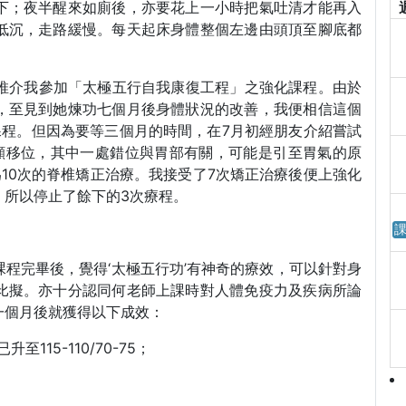
下；夜半醒來如廁後，亦要花上一小時把氣吐清才能再入
低沉，走路緩慢。每天起床身體整個左邊由頭頂至腳底都
力推介我參加「太極五行自我康復工程」之強化課程。由於
，至見到她煉功七個月後身體狀況的改善，我便相信這個
課程。但因為要等三個月的時間，在7月初經朋友介紹嘗試
顯移位，其中一處錯位與胃部有關，可能是引至胃氣的原
10次的脊椎矯正治療。我接受了7次矯正治療後便上強化
，所以停止了餘下的3次療程。
課
程完畢後，覺得‘太極五行功’有神奇的療效，可以針對身
比擬。亦十分認同何老師上課時對人體免疫力及疾病所論
一個月後就獲得以下成效：
至115-110/70-75；