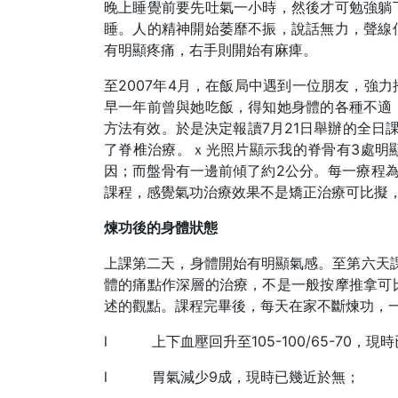
晚上睡覺前要先吐氣一小時，然後才可勉強躺
睡。人的精神開始萎靡不振，說話無力，聲線
有明顯疼痛，右手則開始有麻痺。
至2007年4月，在飯局中遇到一位朋友，強
早一年前曾與她吃飯，得知她身體的各種不適
方法有效。於是決定報讀7月21日舉辦的全日
了脊椎治療。ｘ光照片顯示我的脊骨有3處明
因；而盤骨有一邊前傾了約2公分。每一療程為
課程，感覺氣功治療效果不是矯正治療可比擬
煉功後的身體狀態
上課第二天，身體開始有明顯氣感。至第六天課
體的痛點作深層的治療，不是一般按摩推拿可
述的觀點。課程完畢後，每天在家不斷煉功，
l 上下血壓回升至105-100/65-70，現時已升
l 胃氣減少9成，現時已幾近於無；