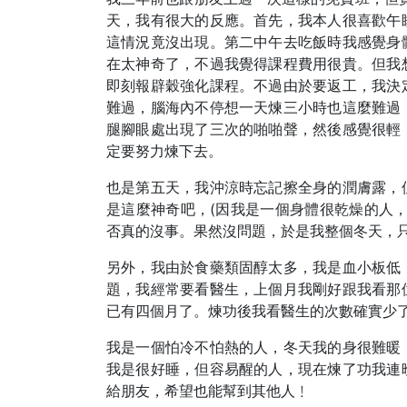
天，我有很大的反應。首先，我本人很喜歡午
這情況竟沒出現。第二中午去吃飯時我感覺身
在太神奇了，不過我覺得課程費用很貴。但我
即刻報辟穀強化課程。不過由於要返工，我決
難過，腦海內不停想一天煉三小時也這麼難過
腿腳眼處出現了三次的啪啪聲，然後感覺很輕
定要努力煉下去。
也是第五天，我沖涼時忘記擦全身的潤膚露，
是這麼神奇吧，(因我是一個身體很乾燥的人
否真的沒事。果然沒問題，於是我整個冬天，
另外，我由於食藥類固醇太多，我是血小板低
題，我經常要看醫生，上個月我剛好跟我看那
已有四個月了。煉功後我看醫生的次數確實少
我是一個怕冷不怕熱的人，冬天我的身很難暖
我是很好睡，但容易醒的人，現在煉了功我連
給朋友，希望也能幫到其他人﹗