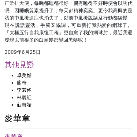
正常排大便，每晚都睡都很好，偶有睡得不好時便會以功代
眠，因睡眠質素提升了，每天都精神奕奕。更令我高興的是
我的中風後遺症也消失了，以前中風後說話及行動都緩慢，
現在說話靈活，手腳又協調，可重新打我熱愛的網球了。
「太極五行自我康復工程」更自愈了我的網球肘，最近我還
發現以前很多的白頭髮都變回黑髮呢！
2009年6月25日
其他見證
卓美嫦
廖奇
李若佟
林麗紅
莊慧端
麥華章
麥華章