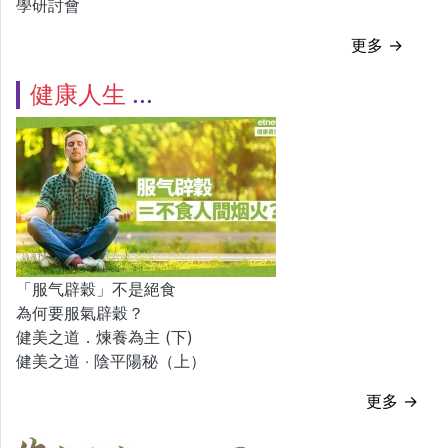
學研討會
更多 →
健康人生
「服气辟穀」不是絕食
為何要服氣辟穀？
健美之道．煉養為主 (下)
健美之道 ‧ 陰平陽秘（上）
更多 →