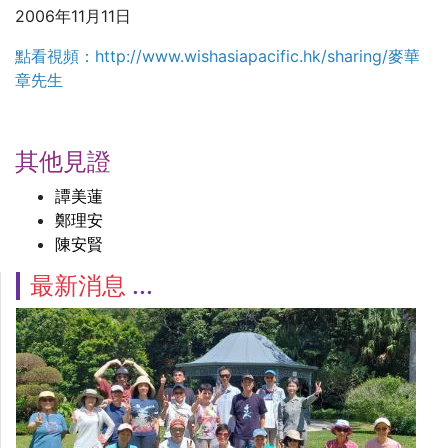
2006年11月11日
點看視頻：http://www.wishasiapacific.hk/sharing/麥華
章先生
其他見證
譚美蓮
鄭理安
陳安賢
最新消息