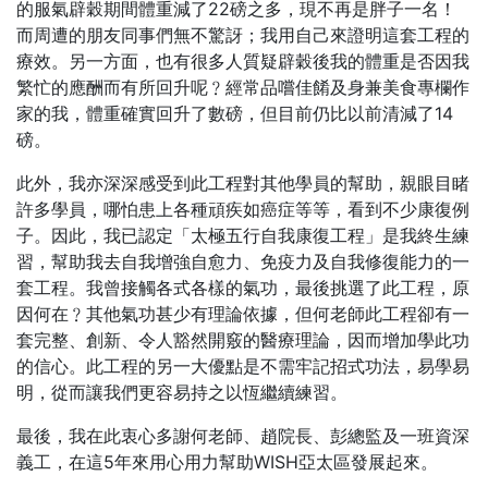
的服氣辟穀期間體重減了22磅之多，現不再是胖子一名！
而周遭的朋友同事們無不驚訝；我用自己來證明這套工程的
療效。另一方面，也有很多人質疑辟穀後我的體重是否因我
繁忙的應酬而有所回升呢﹖經常品嚐佳餚及身兼美食專欄作
家的我，體重確實回升了數磅，但目前仍比以前清減了14
磅。
此外，我亦深深感受到此工程對其他學員的幫助，親眼目睹
許多學員，哪怕患上各種頑疾如癌症等等，看到不少康復例
子。因此，我已認定「太極五行自我康復工程」是我終生練
習，幫助我去自我增強自愈力、免疫力及自我修復能力的一
套工程。我曾接觸各式各樣的氣功，最後挑選了此工程，原
因何在﹖其他氣功甚少有理論依據，但何老師此工程卻有一
套完整、創新、令人豁然開竅的醫療理論，因而增加學此功
的信心。此工程的另一大優點是不需牢記招式功法，易學易
明，從而讓我們更容易持之以恆繼續練習。
最後，我在此衷心多謝何老師、趙院長、彭總監及一班資深
義工，在這5年來用心用力幫助WISH亞太區發展起來。