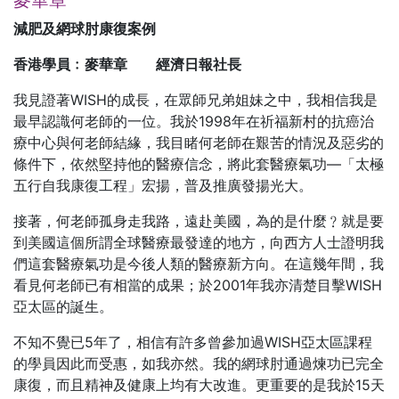
減肥及網球肘康復案例
香港學員﹕麥華章 經濟日報社長
我見證著WISH的成長，在眾師兄弟姐妹之中，我相信我是
最早認識何老師的一位。我於1998年在祈福新村的抗癌治
療中心與何老師結緣，我目睹何老師在艱苦的情況及惡劣的
條件下，依然堅持他的醫療信念，將此套醫療氣功—「太極
五行自我康復工程」宏揚，普及推廣發揚光大。
接著，何老師孤身走我路，遠赴美國，為的是什麼﹖就是要
到美國這個所謂全球醫療最發達的地方，向西方人士證明我
們這套醫療氣功是今後人類的醫療新方向。在這幾年間，我
看見何老師已有相當的成果；於2001年我亦清楚目擊WISH
亞太區的誕生。
不知不覺已5年了，相信有許多曾參加過WISH亞太區課程
的學員因此而受惠，如我亦然。我的網球肘通過煉功已完全
康復，而且精神及健康上均有大改進。更重要的是我於15天