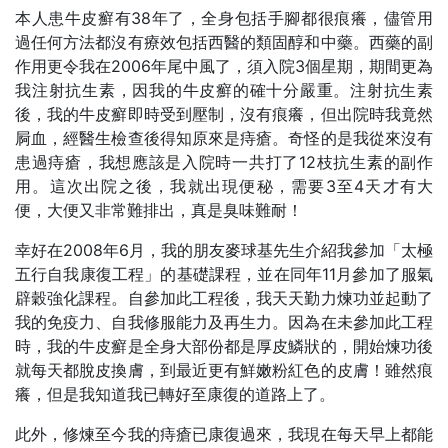
本人患牛皮癬有38年了，全身包括手腳都很痕癢，儘管用
過任何方法都沒有療效包括西醫的類固醇和中藥。西藥的副
作用更令我在2006年尾中風了，須入院3個星期，期間更為
我注射抗生素，因我的牛皮癬的確十分嚴重。注射抗生素
後，我的牛皮癬即時受到壓制，沒有痕癢，但出院時我竟然
屙血，經醫生檢查後得知原來是痔瘡。奇怪的是我從來沒有
患過痔瘡，我想應該是入院時一共打了12枝抗生素的副作
用。這次出院之後，我就出現便秘，需要3至4天才有大
便，大便又非常難排出，真是臭味難耐！
幸好在2008年6月，我的朋友麥球基先生介紹我參加「太極
五行自我康復工程」的基礎課程，並在同年11月參加了服氣
辟穀強化課程。自參加此工程後，我天天勤力煉功並起動了
我的免疫力、自我修服能力及再生力。因為在未參加此工程
時，我的牛皮癬是全身大部份都是厚皮鱗狀的，開始煉功後
就每天都脫皮換膚，到最近更有鮮嫩粉紅色的皮膚！雖然痕
癢，但是我知道我已轉好至康復的道路上了。
此外，修煉至今我的痔瘡已康復過來，我現在每天早上都能