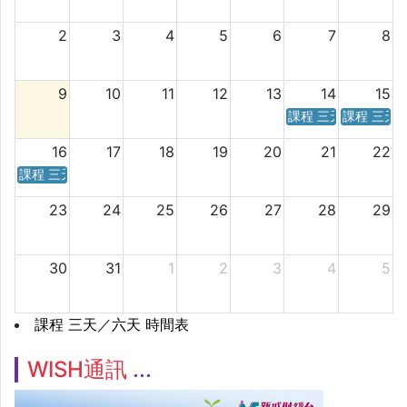
2
3
4
5
6
7
8
9
10
11
12
13
14
15
課程 三天／六天 時
課程 三天
16
17
18
19
20
21
22
課程 三天／六天 時間表
23
24
25
26
27
28
29
30
31
1
2
3
4
5
課程 三天／六天 時間表
WISH通訊