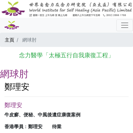
主頁
網球肘
念力醫學「太極五行自我康復工程」
網球肘
鄭理安
鄭理安
牛皮癬、便秘、中風後遺症康復案例
香港學員﹕鄭理安 待業