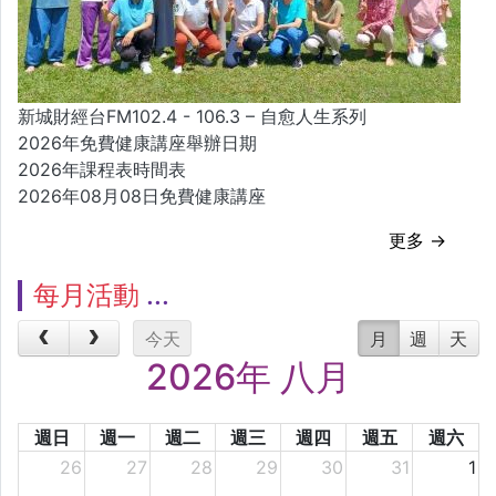
新城財經台FM102.4 - 106.3 – 自愈人生系列
2026年免費健康講座舉辦日期
2026年課程表時間表
2026年08月08日免費健康講座
更多 →
每月活動
今天
月
週
天
2026年 八月
週日
週一
週二
週三
週四
週五
週六
26
27
28
29
30
31
1