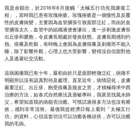
我是余穎欣，於2016年6月接觸「太極五行功先我康復工
程」，當時我已患有玫瑰痤瘡。玫瑰痤瘡是一個慢性及反覆
性的皮膚病變，主要因為血管擴張引致面部泛紅，而由於血
管擴張太久，血管中的組織液便會滲出，進一步刺激皮膚長
出丘疹和膿胞，令皮膚長期處於發炎狀態。皮膚長期感到灼
熱、痕癢及乾裂，有時晚上會因為皮膚痕癢及刺痛而不能入
睡，除了影響外觀，心理上也大受影響，變得沒自信面對他
人及逃避社交活動。
這病困擾我已有十年，最初由於只是面部輕微泛紅，病徵不
明顯所以沒有認真對待及處理。直至近年，病情惡化，皮膚
嚴重泛紅、出丘疹、飽受痕癢及脫皮之苦，才積極尋求中西
治療的方法，如各式自然療法及過敏專科，我甚至找風水師
父，希望知道我的病能否治癒。可惜試過很多方法也沒有療
效，感到非常沮喪。最後我從經濟日報上看到「太極五行
功」的資料，心信這套功法可以治癒各種頑疾，亦可以治癒
我的毛病。