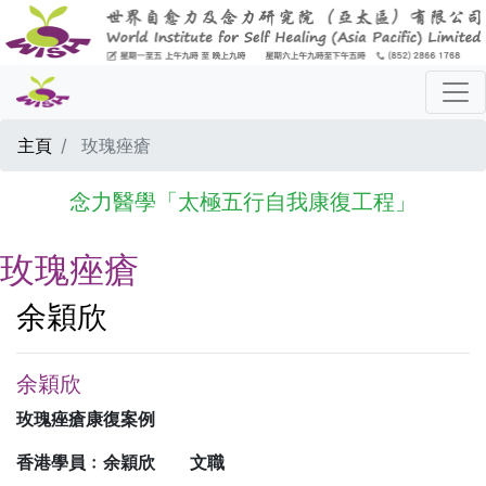
主頁
玫瑰痤瘡
念力醫學「太極五行自我康復工程」
玫瑰痤瘡
余穎欣
余穎欣
玫瑰痤瘡康復案例
香港學員﹕余穎欣 文職