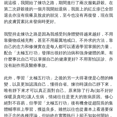
就這樣，我開始了煉功之路，期間進行了兩次服氣辟穀。在
第二次辟穀後的一個月我開始退病，我面上的紅丘疹已全部
退去亦沒有痕癢及脫皮的狀況，至今也沒有再復發，現在我
的皮膚質素比未發病時更好。
我堅持走煉功之路是因為我感受到身體變得越來越好，不用
靠藥物或補充劑，甚至不用嚴厲地戒口。不外求的方法，靠
自己的念力和修煉實在是每人都可以通過學習掌握的力量，
配合「太極五行功」發揮出很好的治病和強身健體的果。有
什麼事比自己可以掌握自己的健康更好? 不用害怕誤診、亦
沒有副作用及醫療事故。
此外，學習「太極五行功」之後的另一大得著便是心態的轉
變，以及更加認識自己，懂得自省。煉功時讓自己靜下來，
唯有靜下來才可以真正面對自己。原來除了行為(如不好好
保暖及貪吃)讓人生病，情緒往往是更大的致病原因。修心
絕對不容易，但學習「太極五行功」後有機會從趙院長的集
體輔導班上學習，獲益良多。雖然以往也從書本上看過要保
持正念的各種理論，但始終在實際執行上卻不知如何開始，