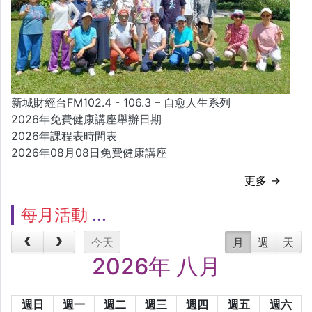
新城財經台FM102.4 - 106.3 – 自愈人生系列
2026年免費健康講座舉辦日期
2026年課程表時間表
2026年08月08日免費健康講座
更多 →
每月活動
今天
月
週
天
2026年 八月
週日
週一
週二
週三
週四
週五
週六