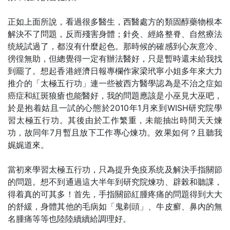
正如上面所說，看過很多醫生，西醫處方的類固醇藥物根本
解決不了問題，反而殘害身體；針灸、經絡整脊、自然療法
统統試過了，都沒有什麼起色。那時候的確感到心灰意冷、
徬徨無助，但總覺得一定有辦法醫好，只是暫時還未給我找
到罷了。想起香港經濟日報專欄作家梁玳寧小姐多年來大力
推介的「太極五行功」連一些被西方醫學認為是不治之症如
癌症和紅斑狼瘡也能醫好，我的問題應該是小巫見大巫吧，
於是抱着姑且一試的心態於2010年1月來到WISH研究院學
習太極五行功。其後由於工作繁重，未能抽出時間天天煉
功，故同年7月暫且放下工作專心煉功。效果如何？且聽我
娓娓道來。
當初來學習太極五行功，只為提升免疫系统及解決手指關節
的問題。想不到通過這大半年到研究院煉功、辟榖和聽課，
得着真的可其多！首先，手指關節紅腫疼痛的問題得到大大
的舒緩，身體其他的毛病如「鬼剃頭」、牛皮癬、鼻內的無
名腫痛等等也陸陸續續給調理好。