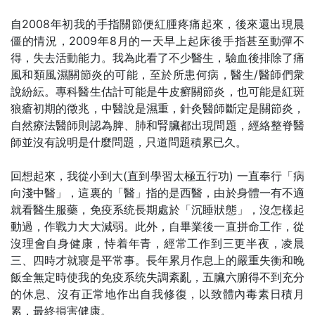
自2008年初我的手指關節便紅腫疼痛起來，後來還出現晨
僵的情況，2009年8月的一天早上起床後手指甚至動彈不
得，失去活動能力。我為此看了不少醫生，驗血後排除了痛
風和類風濕關節炎的可能，至於所患何病，醫生/醫師們衆
說紛紜。專科醫生估計可能是牛皮癬關節炎，也可能是紅斑
狼瘡初期的徵兆，中醫說是濕重，針灸醫師斷定是關節炎，
自然療法醫師則認為脾、肺和腎臟都出現問題，經絡整脊醫
師並沒有說明是什麼問題，只道問題積累已久。
回想起來，我從小到大(直到學習太極五行功) 一直奉行「病
向淺中醫」，這裏的「醫」指的是西醫，由於身體一有不適
就看醫生服藥，免疫系统長期處於「沉睡狀態」，沒怎樣起
動過，作戰力大大減弱。此外，自畢業後一直拼命工作，從
沒理會自身健康，恃着年青，經常工作到三更半夜，凌晨
三、四時才就寢是平常事。長年累月作息上的嚴重失衡和晚
飯全無定時使我的免疫系统失調紊亂，五臟六腑得不到充分
的休息、沒有正常地作出自我修復，以致體內毒素日積月
累，最終損害健康。