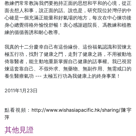
教練們常常教誨我們要抱持正面的思想和平和的心境，從正
面去想人和事，說正面的話。說也是，研究院位於灣仔的中
心確是一個充滿正能量和好氣場的地方，每次在中心煉功後
身心總覺得格外愉悅舒暢！衷心感謝趙院長、馮教練和植教
練的循循善誘和耐心教導。
我真的十二分慶幸自己有這份緣份、這份福氣認識和習煉太
極五行功，找對了健康之門，走對了健康之路，不用被動地
倚靠醫者，能主動地重新掌握自己健康的話事權。我已視習
煉這套靠自己、不假外求、無藥物、無副作用、無需戒口的
養生醫療氣功 --- 太極五行功為我健康上的終身事業！
2011年1月23日
點看視頻：
http://www.wishasiapacific.hk/sharing/陳宇
萍
其他見證