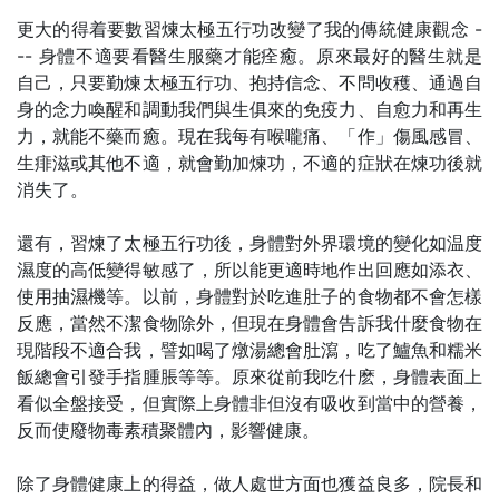
更大的得着要數習煉太極五行功改變了我的傳統健康觀念 -
-- 身體不適要看醫生服藥才能痊癒。原來最好的醫生就是
自己，只要勤煉太極五行功、抱持信念、不問收穫、通過自
身的念力喚醒和調動我們與生俱來的免疫力、自愈力和再生
力，就能不藥而癒。現在我每有喉嚨痛、「作」傷風感冒、
生痱滋或其他不適，就會勤加煉功，不適的症狀在煉功後就
消失了。
還有，習煉了太極五行功後，身體對外界環境的變化如温度
濕度的高低變得敏感了，所以能更適時地作出回應如添衣、
使用抽濕機等。以前，身體對於吃進肚子的食物都不會怎樣
反應，當然不潔食物除外，但現在身體會告訴我什麼食物在
現階段不適合我，譬如喝了燉湯總會肚瀉，吃了鱸魚和糯米
飯總會引發手指腫脹等等。原來從前我吃什麽，身體表面上
看似全盤接受，但實際上身體非但沒有吸收到當中的營養，
反而使廢物毒素積聚體內，影響健康。
除了身體健康上的得益，做人處世方面也獲益良多，院長和