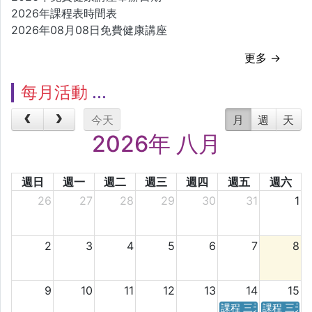
2026年課程表時間表
2026年08月08日免費健康講座
更多 →
每月活動
今天
月
週
天
2026年 八月
週日
週一
週二
週三
週四
週五
週六
26
27
28
29
30
31
1
2
3
4
5
6
7
8
9
10
11
12
13
14
15
課程 三天／六天 時
課程 三天