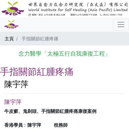
主頁
手指關節紅腫疼痛
念力醫學「太極五行自我康復工程」
手指關節紅腫疼痛
陳宇萍
陳宇萍
牛皮癬、鬼剃頭、手指關節紅腫疼痛康復案例
香港學員﹕陳宇萍 稅務師