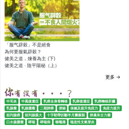
「服气辟穀」不是絕食
為何要服氣辟穀？
健美之道．煉養為主 (下)
健美之道 ‧ 陰平陽秘（上）
更多 →
中耳炎
中風後遺症
乳癌全身骨轉移
乳癌後遺症
乳癌轉移肝臟
乳腺瘤
乳腺腫瘤
二期肺癌
便秘
保健及提升免疫力
免疫力提升
前列腺癌
前列腺脹大
十字靭帶折斷半月瓣撕裂
卵巢朱古力瘤
口水腺腫瘤
哮喘
哮喘病
喉嚨痛
喘息性支氣管炎