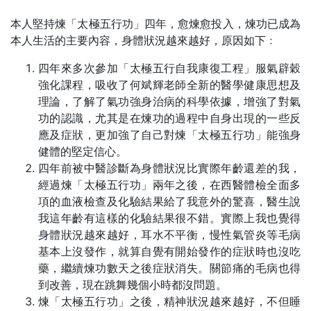
本人堅持煉「太極五行功」四年，愈煉愈投入，煉功已成為
本人生活的主要內容，身體狀況越來越好，原因如下﹕
四年來多次參加「太極五行自我康復工程」服氣辟穀
強化課程，吸收了何斌輝老師全新的醫學健康思想及
理論，了解了氣功強身治病的科學依據，增強了對氣
功的認識，尤其是在煉功的過程中自身出現的一些反
應及症狀，更加強了自己對煉「太極五行功」能強身
健體的堅定信心。
四年前被中醫診斷為身體狀況比實際年齡還差的我，
經過煉「太極五行功」兩年之後，在西醫體檢全面多
項的血液檢查及化驗結果給了我意外的驚喜，醫生說
我這年齡有這樣的化驗結果很不錯。實際上我也覺得
身體狀況越來越好，耳水不平衡，慢性氣管炎等毛病
基本上沒發作，就算自覺有開始發作的症狀時也沒吃
藥，繼續煉功數天之後症狀消失。關節痛的毛病也得
到改善，現在跳舞幾個小時都沒問題。
煉「太極五行功」之後，精神狀況越來越好，不但睡