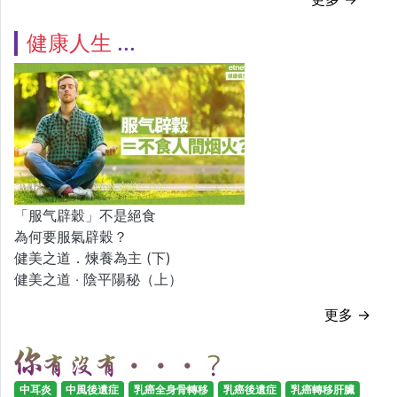
健康人生
「服气辟穀」不是絕食
為何要服氣辟穀？
健美之道．煉養為主 (下)
健美之道 ‧ 陰平陽秘（上）
更多 →
中耳炎
中風後遺症
乳癌全身骨轉移
乳癌後遺症
乳癌轉移肝臟