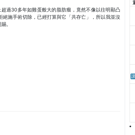
上超過30多年如雞蛋般大的脂肪瘤，竟然不像以往明顯凸
拒絕施手術切除，已經打算與它「共存亡」，所以我並沒
恩賜。
課