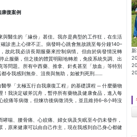
病康復案例
來與醫生的「緣份」甚佳。我亦是典型的工作狂，在生活
被確診患上心律不正。病發時心跳會無故跳至每分鐘140–
新
小時，故此我必須長期服藥來控制病情。但由於病發情況轉
2
以停止服藥，但之後的體質明顯地轉差，免疫系統失調、出
2
克等問題。所有中西藥、推拿、針炙甚至「放血」等特別
2
活都令我感到無奈、沮喪與無助，如被判死刑……
力醫學「太極五行自我康復工程」的基礎課程 ─ 什麼藥物
理！我決定破斧沉舟，暫停所有藥物及健康食品，進入每
心絞痛等病徵，但煉功後病徵消失，並且維持6–8小時沒
而哮喘、腰骨痛、心絞痛、婦女病及失眠至今仍未發作，
眾，原來健康可以由自己作主，現在我感到自己身心都健