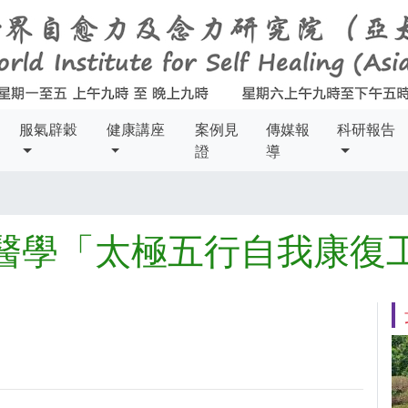
服氣辟穀
健康講座
案例見
傳媒報
科研報告
證
導
醫學「太極五行自我康復