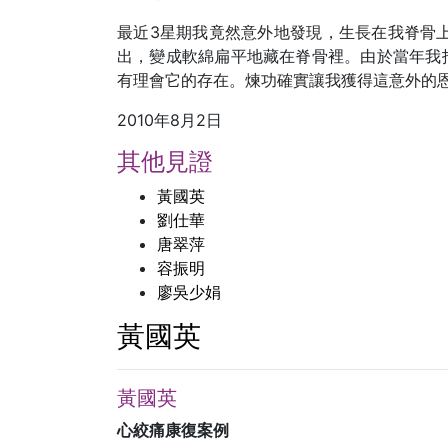
最近3星期我竟然意外地發現，生長在我脊骨
出，變成軟綿扁平地藏在脊骨裡。由於當年我
有理會它的存在。煉功確實讓我獲得這意外的
2010年8月2日
其他見證
黃國英
劉仕華
唐翠萍
容振明
廖吳少娟
黃國英
黃國英
心絞痛康復案例