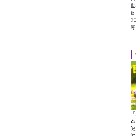
世
暨
2
際
「
為
健
健