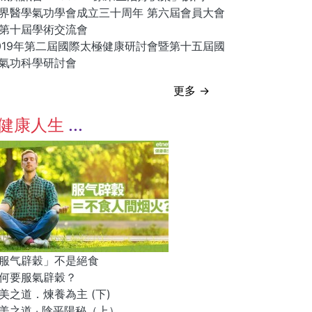
界醫學氣功學會成立三十周年 第六屆會員大會
第十屆學術交流會
019年第二屆國際太極健康研討會暨第十五屆國
氣功科學研討會
更多 →
健康人生
服气辟穀」不是絕食
何要服氣辟穀？
美之道．煉養為主 (下)
美之道 ‧ 陰平陽秘（上）