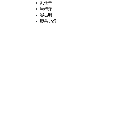
劉仕華
唐翠萍
容振明
廖吳少娟