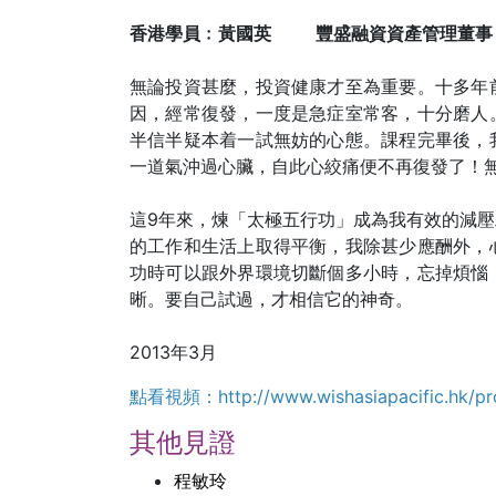
香港學員﹕黃國英 豐盛融資資產管理董事
無論投資甚麼，投資健康才至為重要。十多年
因，經常復發，一度是急症室常客，十分磨人
半信半疑本着一試無妨的心態。課程完畢後，
一道氣沖過心臟，自此心絞痛便不再復發了！
這9年來，煉「太極五行功」成為我有效的減
的工作和生活上取得平衡，我除甚少應酬外，
功時可以跟外界環境切斷個多小時，忘掉煩惱
晰。要自己試過，才相信它的神奇。
2013年3月
點看視頻：http://www.wishasiapacific.hk/p
其他見證
程敏玲