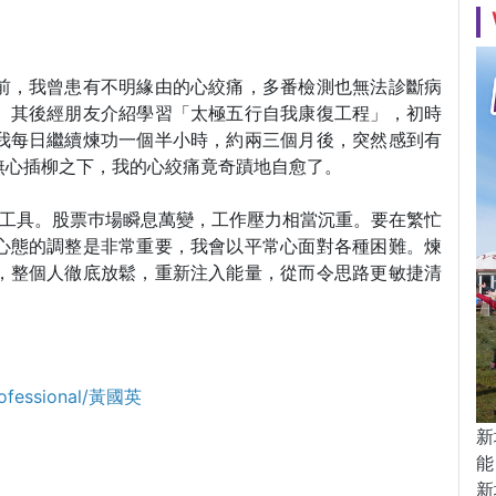
前，我曾患有不明緣由的心絞痛，多番檢測也無法診斷病
。其後經朋友介紹學習「太極五行自我康復工程」，初時
我每日繼續煉功一個半小時，約兩三個月後，突然感到有
無心插柳之下，我的心絞痛竟奇蹟地自愈了。
壓工具。股票巿場瞬息萬變，工作壓力相當沉重。要在繁忙
心態的調整是非常重要，我會以平常心面對各種困難。煉
，整個人徹底放鬆，重新注入能量，從而令思路更敏捷清
rofessional/黃國英
新
能
新