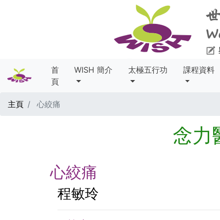
首
WISH 簡介
太極五行功
課程資料
頁
主頁
心絞痛
念力
心絞痛
程敏玲