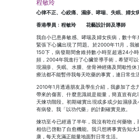
程敏玲
心律不正、心絞痛、濕疹、哮喘、失眠、婦女
香港學員﹕程敏玲 花藝設計師及導師
我自小已患鼻敏感、哮喘及婦女疾病，數十年
緊張下心臟出現了問題。於2000年11月，我
150下，病發期間會維持數小時至超過24
頻，2004年我進行了心臟管導手術，希望可
現濕疹、失眠、水腫、坐骨神經痛及間歇性休
療法都不能暫停我每天吃藥的事實，連日常生
2010年1月透過朋友及學生介紹，我參加了念
帶來的傷害、什麼意識就是能量，簡直豈有此
天煉功階段。初期確實出現或多或少如濕疹及
有病發。我「以功代藥」的計劃確實見效。
煉功至今已經過了半年，我沒有吃任何藥物，
相信已啓動了自愈機能。我只想將事實告知大
康，每天充滿正能量地面對日常生活。