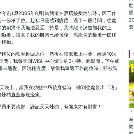
)
世
暨
半年前(即2005年8月)當我還在酒店接受培訓時，因工作
2
後一節移了位。起初只是感到疲倦；過了一段時間，患處
際
常的劇痛令我無法忍受！於是，我將此情況告知我的上
診斷後，證實了我的肌肉已給拉傷；尾龍骨的最後一節移
的移動。
移位的軟骨推回原位，然後在患處敷上中藥。經過10次
期間，我每天回WISH中心煉功約3小時。此期間，下午或
還未睡覺。因消耗過度，故當我重返工作崗位時，雖被調
一天晚上，當我在功態中昂後身軀時，聽到患處發出「咯」
強煉功直至徹底痊癒。
學員不要疏懶，謹記天天煉功，有健康才有財富！
「
為
健
健