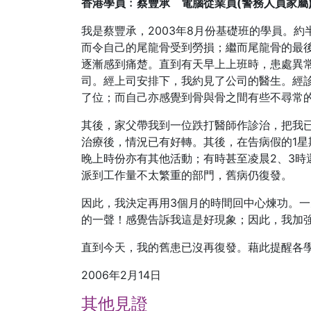
香港學員﹕蔡豐承 電腦從業員(警務人員家屬
我是蔡豐承，2003年8月份基礎班的學員。約
而令自己的尾龍骨受到勞損；繼而尾龍骨的最
逐漸感到痛楚。直到有天早上上班時，患處異
司。經上司安排下，我約見了公司的醫生。經
了位；而自己亦感覺到骨與骨之間有些不尋常
其後，家父帶我到一位跌打醫師作診治，把我已
治療後，情況已有好轉。其後，在告病假的1星
晚上時份亦有其他活動；有時甚至凌晨2、3時
派到工作量不太繁重的部門，舊病仍復發。
因此，我決定再用3個月的時間回中心煉功。
的一聲！感覺告訴我這是好現象；因此，我加
直到今天，我的舊患已沒再復發。藉此提醒各
2006年2月14日
其他見證