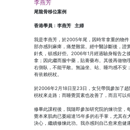
李燕芳
尾龍骨移位案例
香港學員﹕李燕芳 主婦
我是李燕芳，於2005年尾，因時常拿重的物
部亦感到麻痺，痛楚難當。經中醫診斷後，證實
針炙，頓感好些。2006年1月經過驗身報告
拿；因此繼而服中藥，貼膏藥布。其後再做物
右側臥，不能平敞。無論坐、站、睡均感不安
有依賴柺杖。
於2006年2月18日至23日，女兒帶我參加
柺杖來走路；而睡覺質素也改善了，而且可以
修畢此課程後，我隨即參加研究院的煉功堂，
覺本來肌肉已萎縮達15年多的右手掌，尤其在
決心，繼續修煉此功。我亦感到自己愈來愈健