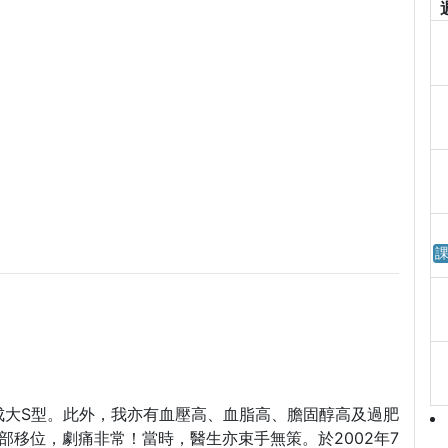
課
成大S型。此外，我亦有血壓高、血脂高、膽固醇高及過肥
全部移位，劇痛非常！當時，醫生亦束手無策。於2002年7