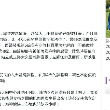
件，導致左尾龍骨、以致大、小腿感覺好像被扯著；而且腳
第2、3、4及5節的尾龍骨全都移位了。醫師為我推拿及
新
之後，西醫發現第5節骨有少許軟骨壓著神經線，不能做推
2
理治療。由於腳部有被扯著及麻痺的感覺，睡覺時要偏向
2
；站立或走路太久便感到疲累，左腳無力及麻痺，所以唯
2
了趙院長的六天基礎課程。在第4天的課程時，我已不必依賴
仰睡。
每天回中心煉功4小時。煉功不久連課程只是十數天，竟發
大姆指與食指之間的肌肉再次生長出來！這都促使我立定
康，精神愉快，心境也開朗不少呢！