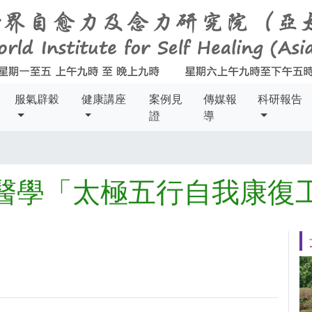
服氣辟穀
健康講座
案例見
傳媒報
科研報告
證
導
醫學「太極五行自我康復