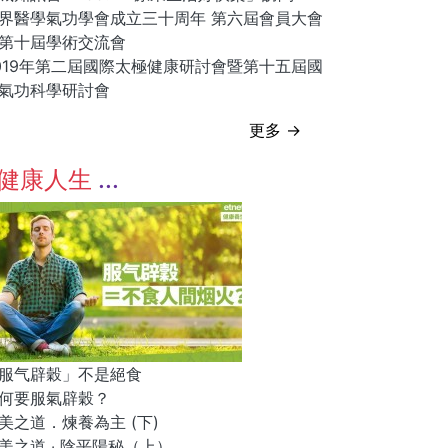
界醫學氣功學會成立三十周年 第六屆會員大會
第十屆學術交流會
019年第二屆國際太極健康研討會暨第十五屆國
氣功科學研討會
更多 →
健康人生
服气辟穀」不是絕食
何要服氣辟穀？
美之道．煉養為主 (下)
美之道 ‧ 陰平陽秘（上）