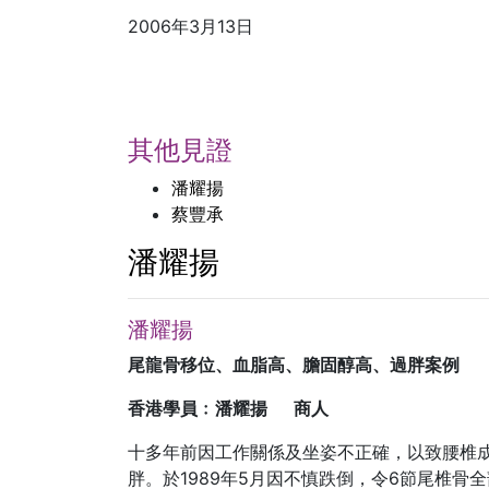
2006年3月13日
其他見證
潘耀揚
蔡豐承
潘耀揚
潘耀揚
尾龍骨移位、血脂高、膽固醇高、過胖案例
香港學員﹕潘耀揚 商人
十多年前因工作關係及坐姿不正確，以致腰椎
胖。於1989年5月因不慎跌倒，令6節尾椎骨