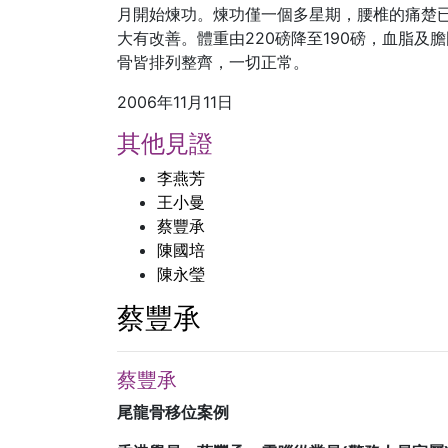
月開始煉功。煉功僅一個多星期，腰椎的痛楚
大有改善。體重由220磅降至190磅，血脂及
骨皆排列整齊，一切正常。
2006年11月11日
其他見證
李燕芳
王小曼
蔡豐承
陳國培
陳永瑩
蔡豐承
蔡豐承
尾龍骨移位案例