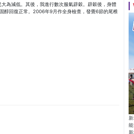
已大為減低。其後，我進行數次服氣辟穀。辟穀後，身體
膽固醇回復正常。2006年9月作全身檢查，發覺6節的尾椎
新
能
新