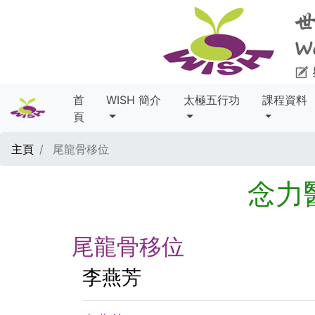
首
WISH 簡介
太極五行功
課程資料
頁
主頁
尾龍骨移位
念力
尾龍骨移位
李燕芳