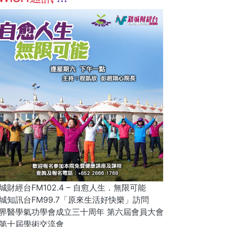
城財經台FM102.4 – 自愈人生．無限可能
城知訊台FM99.7「原來生活好快樂」訪問
界醫學氣功學會成立三十周年 第六屆會員大會
第十屆學術交流會