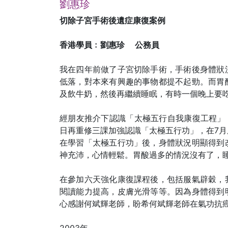
劉惠珍
切除子宮手術後遺症康復案例
香港學員﹕劉惠珍 公務員
我在四年前做了子宮切除手術，手術後身體狀
低落，對本來有興趣的事物都提不起勁。而胃
及飲牛奶，然後再繼續睡眠，有時一個晚上要
經朋友推介下認識「太極五行自我康復工程」，我
日再重修三課加強認識「太極五行功」，在7
在學習「太極五行功」後，身體狀況明顯得到
神充沛，心情輕鬆。胃酸過多的情況沒有了，
在參加六天強化康復課程後，包括服氣辟穀，
閱讀能力提高，皮膚光滑等等。因為身體得到
心感謝何斌輝老師，盼希何斌輝老師在氣功抗