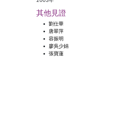
2003年
其他見證
劉仕華
唐翠萍
容振明
廖吳少娟
張寶蓮