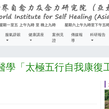
服氣辟穀
健康講座
案例見
傳媒報
科研報告
證
導
醫學「太極五行自我康復