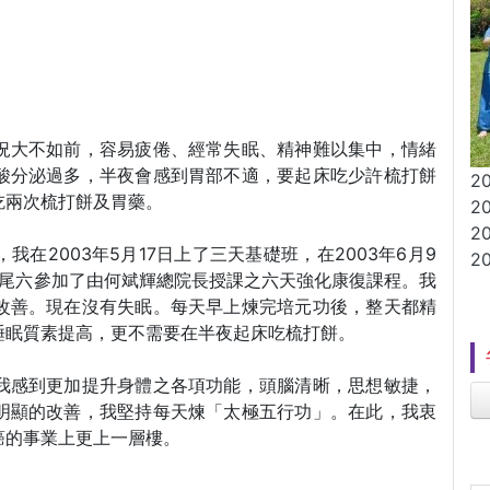
況大不如前，容易疲倦、經常失眠、精神難以集中，情緒
酸分泌過多，半夜會感到胃部不適，要起床吃少許梳打餅
2
吃兩次梳打餅及胃藥。
2
2
在2003年5月17日上了三天基礎班，在2003年6月9
2
月尾六參加了由何斌輝總院長授課之六天強化康復課程。我
改善。現在沒有失眠。每天早上煉完培元功後，整天都精
睡眠質素提高，更不需要在半夜起床吃梳打餅。
我感到更加提升身體之各項功能，頭腦清晰，思想敏捷，
明顯的改善，我堅持每天煉「太極五行功」。在此，我衷
癌的事業上更上一層樓。