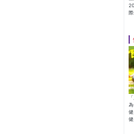
2
際
「
為
健
健