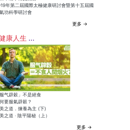
019年第二屆國際太極健康研討會暨第十五屆國
氣功科學研討會
更多 →
健康人生
服气辟穀」不是絕食
何要服氣辟穀？
美之道．煉養為主 (下)
美之道 ‧ 陰平陽秘（上）
更多 →