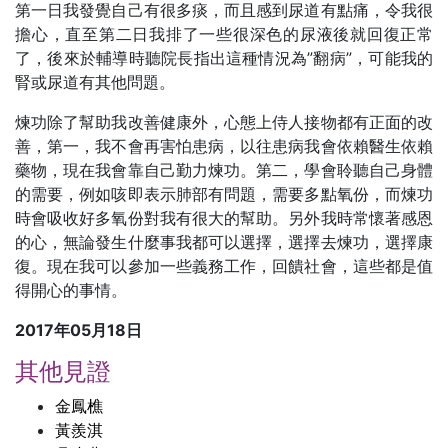
第一日我發覺自己有很多痰，而且感到尿道有點痛，令我很
擔心，直至第二日我排了一些很深色的尿液後就回復正常
了，後來於輔導時聽院長指出這種情況為”翻病”，可能我的
腎或尿道有其他問題。
煉功除了幫助我改善健康外，心態上侍人接物都有正面的改
善，第一，我不會再害怕患病，以往患病我會依賴醫生依賴
藥物，現在我會靠自己勤力煉功。第二，學會聆聽自己身體
的需要，例如咳即表示肺部有問題，需要多點氧份，而煉功
時會吸收好多氧份對我有很大的幫助。另外我時常懷著感恩
的心，無論發生什麼事我都可以選擇，選擇去煉功，選擇康
復。現在我可以參加一些義務工作，回饋社會，這些都是值
得開心的事情。
2017年05月18日
其他見證
金鳳樵
黃羨淇