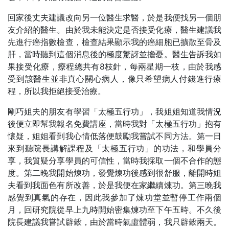
回家後丈夫建議改向另一位醫生求醫，於是我便找另一個朋
友介紹的醫生。由於我未能決定是否接受化療，醫生建議我
先進行癌指數檢查，檢查結果顯示我的癌細胞已擴散至骨及
肝，當時聽到這個消息後的極度驚訝並擔憂。醫生告訴我如
果接受化療，療程總共有8枝針，每兩星期一枝，由於我感
受到該醫生並非真心關心病人，像只希望病人付錢進行療
程，所以我拒絕接受治療。
剛巧姐夫的朋友有學習「太極五行功」，我姐姐知道我情況
後便立即幫我報名免費講座，當時我對「太極五行功」抱有
懷疑，姐姐看到我心情低落便鼓勵我嘗試不同方法。第一日
來到聽院長講解課程及「太極五行功」的功法，和學員分
享，我質疑分享學員的可信性，當時我採取一個不合作的態
度。第二晚我開始煉功，發覺煉功後感到很舒服，離開時姐
夫看到我面色有所改善，於是我便在家繼續煉功。第三晚我
感覺到真氣的存在，因此我參加了煉功堂並暫停工作兩個
月，回研究院從早上九時開始密集煉功至下午五時。不久後
院長建議我嘗試辟穀，由於當時氣虛體弱，我只辟穀兩天。