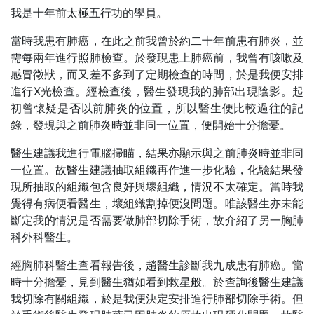
我是十年前太極五行功的學員。
當時我患有肺癌，在此之前我曾於約二十年前患有肺炎，並
需每兩年進行照肺檢查。於發現患上肺癌前，我曾有咳嗽及
感冒徵狀，而又差不多到了定期檢查的時間，於是我便安排
進行X光檢查。經檢查後，醫生發現我的肺部出現陰影。起
初曾懷疑是否以前肺炎的位置，所以醫生便比較過往的記
錄，發現與之前肺炎時並非同一位置，便開始十分擔憂。
醫生建議我進行電腦掃瞄，結果亦顯示與之前肺炎時並非同
一位置。故醫生建議抽取組織再作進一步化驗，化驗結果發
現所抽取的組織包含良好與壞組織，情況不太確定。當時我
覺得有病便看醫生，壞組織割掉便沒問題。唯該醫生亦未能
斷定我的情況是否需要做肺部切除手術，故介紹了另一胸肺
科外科醫生。
經胸肺科醫生查看報告後，趙醫生診斷我九成患有肺癌。當
時十分擔憂，見到醫生猶如看到救星般。於查詢後醫生建議
我切除有關組織，於是我便決定安排進行肺部切除手術。但