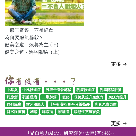
「服气辟穀」不是絕食
為何要服氣辟穀？
健美之道．煉養為主 (下)
健美之道 ‧ 陰平陽秘（上）
更多 →
中耳炎
中風後遺症
乳癌全身骨轉移
乳癌後遺症
乳癌轉移肝臟
乳腺瘤
乳腺腫瘤
二期肺癌
便秘
保健及提升免疫力
免疫力提升
前列腺癌
前列腺脹大
十字靭帶折斷半月瓣撕裂
卵巢朱古力瘤
口水腺腫瘤
哮喘
哮喘病
喉嚨痛
喘息性支氣管炎
更多 →
世界自愈力及念力研究院(亞太區)有限公司