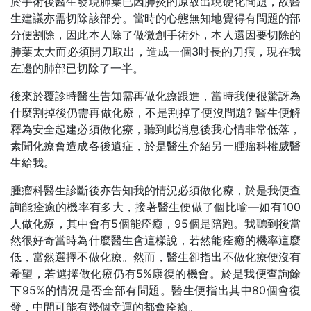
於手術後醫生發現肺葉已因肺炎的原故出現硬化問題，故醫
生建議亦需切除該部分。當時的心態無知地覺得有問題的部
分便割除，因此本人除了做微創手術外，本人還因要切除的
肺葉太大而必須開刀取出，造成一個3吋長的刀痕，現在我
左邊的肺部已切除了一半。
後來於覆診時醫生告知需再做化療跟進，當時我便很驚訝為
什麼割掉後仍需再做化療，不是割掉了便沒問題? 醫生便解
釋為安全起建必須做化療，聽到此消息後我心情非常低落，
素聞化療會造成各後遺症，於是醫生介紹另一腫瘤科權威醫
生給我。
腫瘤科醫生診斷後亦告知我的情況必須做化療，於是我便查
詢能痊癒的機率有多大，接著醫生便做了個比喻—如有100
人做化療，其中會有5個能痊癒，95個是陪跑。我聽到後當
然很好奇當時為什麼醫生會這樣說，若然能痊癒的機率這麼
低，當然選擇不做化療。然而，醫生卻指出不做化療便沒有
希望，若選擇做化療仍有5%康復的機會。於是我便查詢餘
下95%的情況是否全部有問題。醫生便指出其中80個會復
發，中間可能有幾個幸運的都會痊癒。