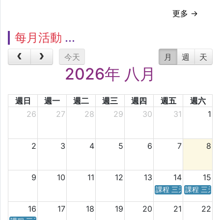
更多 →
每月活動
今天
月
週
天
2026年 八月
週日
週一
週二
週三
週四
週五
週六
26
27
28
29
30
31
1
2
3
4
5
6
7
8
9
10
11
12
13
14
15
課程 三天／六天 時
課程 三天
16
17
18
19
20
21
22