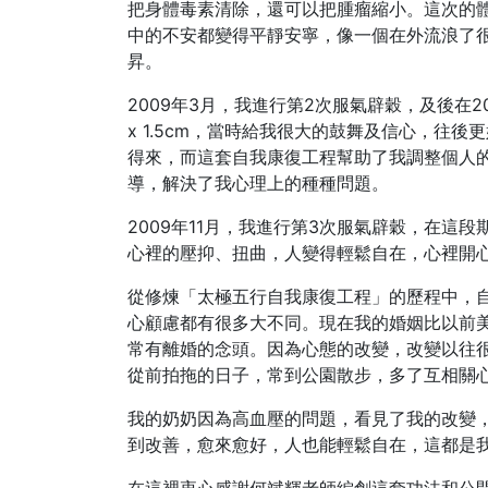
把身體毒素清除，還可以把腫瘤縮小。這次的
中的不安都變得平靜安寧，像一個在外流浪了
昇。
2009年3月，我進行第2次服氣辟穀，及後在2
x 1.5cm，當時給我很大的鼓舞及信心，往
得來，而這套自我康復工程幫助了我調整個人
導，解決了我心理上的種種問題。
2009年11月，我進行第3次服氣辟穀，在這
心裡的壓抑、扭曲，人變得輕鬆自在，心裡開
從修煉「太極五行自我康復工程」的歷程中，
心顧慮都有很多大不同。現在我的婚姻比以前
常有離婚的念頭。因為心態的改變，改變以往
從前拍拖的日子，常到公園散步，多了互相關
我的奶奶因為高血壓的問題，看見了我的改變
到改善，愈來愈好，人也能輕鬆自在，這都是