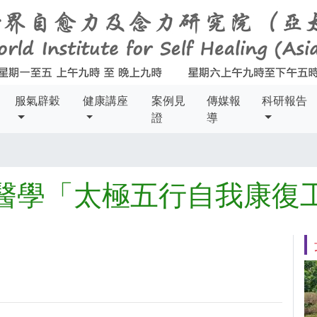
服氣辟穀
健康講座
案例見
傳媒報
科研報告
證
導
醫學「太極五行自我康復