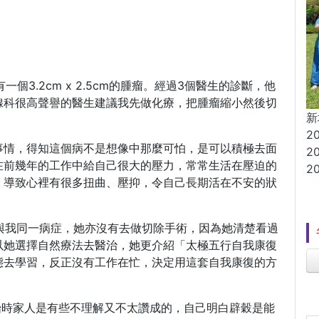
一個3.2cm x 2.5cm的腫瘤。經過3個醫生的診斷，他
腺科很高聲譽的醫生建議我先做化療，把腫瘤縮小然後切
新
2
事情，得知這個病不是想像中那麼可怕，是可以積極去面
2
在前幾年的工作中給自己很大的壓力，常常生活在壓迫的
2
，導致心裡有很多扭曲、壓抑，令自己長期活在不安的狀
有與我同一病症，她亦沒有去做切除手術，因為她清楚看過
以她選擇自然療法去醫治，她更介紹「太極五行自我康復
態去學習，反正沒有工作在忙，決定用這套自我康復的方
開始時家人是有些不理解又不太讚成的，自己明白辟穀是能