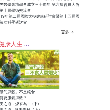
界醫學氣功學會成立三十周年 第六屆會員大會
第十屆學術交流會
019年第二屆國際太極健康研討會暨第十五屆國
氣功科學研討會
更多 →
健康人生
服气辟穀」不是絕食
何要服氣辟穀？
美之道．煉養為主 (下)
美之道 ‧ 陰平陽秘（上）