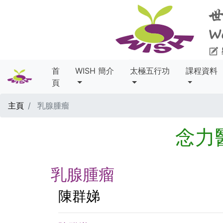
首
WISH 簡介
太極五行功
課程資料
頁
主頁
乳腺腫瘤
念力
乳腺腫瘤
陳群娣