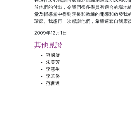
在這裡衷心感謝何斌輝老師編創這套功法和公
於他們的付出，令我們很多學員有適合的場地
堂及輔導堂中得到院長和教練的開導和啟發我
環節。我想再一次感謝他們，希望這套自我康
2009年12月1日
其他見證
容國旋
朱美芳
李慧生
李若佟
范晋達