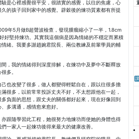
體驗是心裡感覺很平安，很踏實的感覺，以往的焦慮，心
很久的孩子回到家中的感覺。辟穀後的煉功質素都有所提
009年5月做B超聲波檢查，發現腫瘤縮小了一半，1.8cm
後更好好堅持煉功。其實我這個病是因為情緒的不穩定而累積
的情緒。我要多謝趙婉君院長、兩位教練及前輩學員的輔
段期間，我的情緒得到深度排解，在煉功中及夢中不斷釋放
心很多。
課
自己也改變了很多，做人都變得輕鬆自在，跟以往很多擔
美滿很多，以前常常投訴丈夫不好，不太想跟他在一起，
很多負面的思想，跟丈夫的關係都好起來，現在好像回到
心、多溝通，感情愈來愈好。
，亦跟隨學習此工程，她很努力地煉功而使她的身體也得
我們一家人一起煉功後得來最大的健康改善。