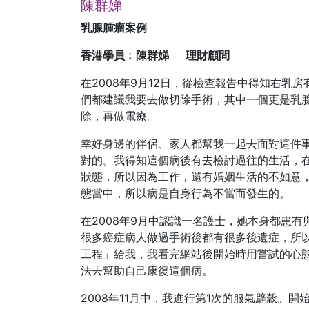
陳群娣
乳腺腫瘤案例
香港學員﹕陳群娣 理財顧問
在2008年9月12日，從檢查報告中得知右乳房有
們都建議我要去做切除手術，其中一個更是乳
除，再做電療。
幸好身邊的伴侶、家人都幫我一起去面對這件
對的。我得知這個病後有去檢討過往的生活，
狀態，所以因為工作，還有婚姻生活的不如意
態當中，所以病是自身行為不當而發生的。
在2008年9月中認識一名護士，她本身都患
很多癌症病人做過手術後都有很多後遺症，所
工程」給我，我看完網站後開始時用嘗試的心
法去幫助自己康復這個病。
2008年11月中，我進行第1次的服氣辟穀。