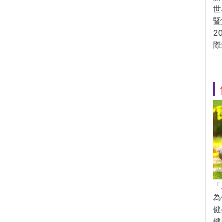
世
暨
2
際
「
為
健
健