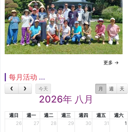
更多 →
每月活动
今天
月
週
天
2026年 八月
週日
週一
週二
週三
週四
週五
週六
26
27
28
29
30
31
1