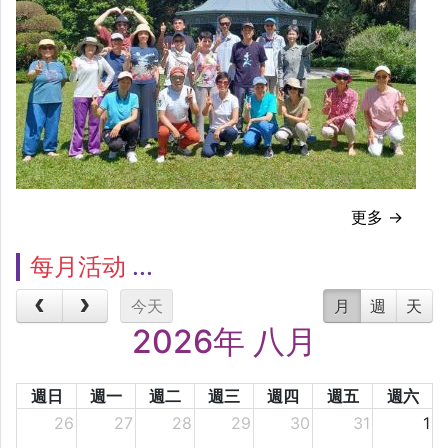
更多 →
每月活动
今天
月
週
天
2026年 八月
週日
週一
週二
週三
週四
週五
週六
26
27
28
29
30
31
1