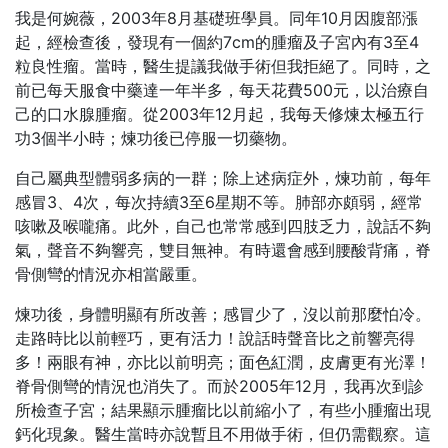
我是何婉薇，2003年8月基礎班學員。同年10月因腹部漲
起，經檢查後，發現有一個約7cm的腫瘤及子宮內有3至4
粒良性瘤。當時，醫生提議我做手術但我拒絕了。同時，之
前已每天服食中藥達一年半多，每天花費500元，以治療自
己的口水腺腫瘤。從2003年12月起，我每天修煉太極五行
功3個半小時；煉功後已停服一切藥物。
自己屬典型體弱多病的一群；除上述病症外，煉功前，每年
感冒3、4次，每次持續3至6星期不等。肺部亦頗弱，經常
咳嗽及喉嚨痛。此外，自己也常常感到四肢乏力，說話不夠
氣，聲音不夠響亮，雙目無神。有時還會感到腰酸背痛，脊
骨側彎的情況亦相當嚴重。
煉功後，身體明顯有所改善；感冒少了，沒以前那麼怕冷。
走路時比以前輕巧，更有活力！說話時聲音比之前響亮得
多！兩眼有神，亦比以前明亮；面色紅潤，皮膚更有光澤！
脊骨側彎的情況也消失了。而於2005年12月，我再次到診
所檢查子宮；結果顯示腫瘤比以前縮小了，有些小腫瘤出現
鈣化現象。醫生當時亦說暫且不用做手術，但仍需觀察。這