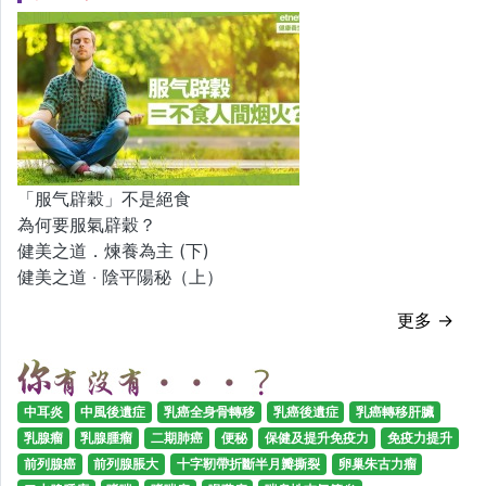
「服气辟穀」不是絕食
為何要服氣辟穀？
健美之道．煉養為主 (下)
健美之道 ‧ 陰平陽秘（上）
更多 →
中耳炎
中風後遺症
乳癌全身骨轉移
乳癌後遺症
乳癌轉移肝臟
乳腺瘤
乳腺腫瘤
二期肺癌
便秘
保健及提升免疫力
免疫力提升
前列腺癌
前列腺脹大
十字靭帶折斷半月瓣撕裂
卵巢朱古力瘤