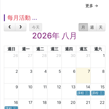
更多 →
每月活動
今天
月
週
天
2026年 八月
週日
週一
週二
週三
週四
週五
週六
26
27
28
29
30
31
1
2
3
4
5
6
7
8
9
10
11
12
13
14
15
課程 三天／六天 時
課程 三天
16
17
18
19
20
21
22
課程 三天／六天 時間表