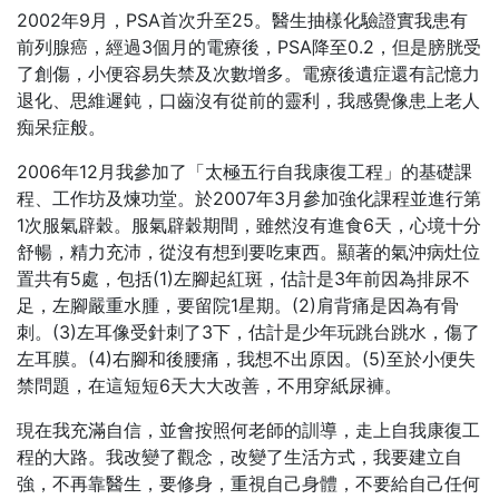
2002年9月，PSA首次升至25。醫生抽樣化驗證實我患有
前列腺癌，經過3個月的電療後，PSA降至0.2，但是膀胱受
了創傷，小便容易失禁及次數增多。電療後遺症還有記憶力
退化、思維遲鈍，口齒沒有從前的靈利，我感覺像患上老人
痴呆症般。
2006年12月我參加了「太極五行自我康復工程」的基礎課
程、工作坊及煉功堂。於2007年3月參加強化課程並進行第
1次服氣辟穀。服氣辟穀期間，雖然沒有進食6天，心境十分
舒暢，精力充沛，從沒有想到要吃東西。顯著的氣沖病灶位
置共有5處，包括(1)左腳起紅斑，估計是3年前因為排尿不
足，左腳嚴重水腫，要留院1星期。(2)肩背痛是因為有骨
刺。(3)左耳像受針刺了3下，估計是少年玩跳台跳水，傷了
左耳膜。(4)右腳和後腰痛，我想不出原因。(5)至於小便失
禁問題，在這短短6天大大改善，不用穿紙尿褲。
現在我充滿自信，並會按照何老師的訓導，走上自我康復工
程的大路。我改變了觀念，改變了生活方式，我要建立自
強，不再靠醫生，要修身，重視自己身體，不要給自己任何