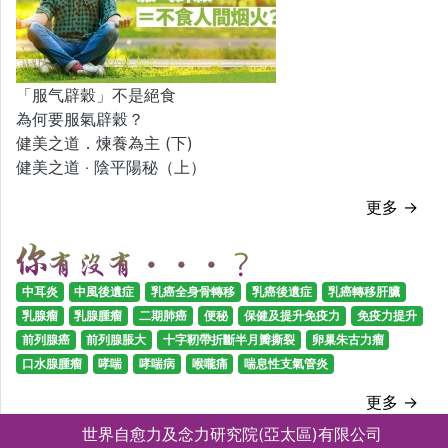
「服气辟穀」不是絕食
為何要服氣辟穀？
健美之道．煉養為主 (下)
健美之道 ‧ 陰平陽秘（上）
更多 →
中耳炎
中風後遺症
乳癌全身骨轉移
乳癌後遺症
乳癌轉移肝臟
乳腺瘤
乳腺腫瘤
二期肺癌
便秘
保健及提升免疫力
免疫力提升
前列腺癌
前列腺脹大
十字靭帶折斷半月瓣撕裂
卵巢朱古力瘤
口水腺腫瘤
哮喘
哮喘病
喉嚨痛
喘息性支氣管炎
更多 →
世界自愈力及念力研究院(亞太區)有限公司