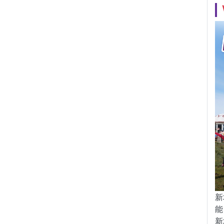
新
能
新