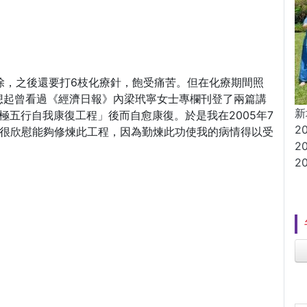
切除，之後還要打6枝化療針，飽受痛苦。但在化療期間照
想起曾看過《經濟日報》內梁玳寧女士專欄刊登了兩篇講
新
極五行自我康復工程」後而自愈康復。於是我在2005年7
2
我很欣慰能夠修煉此工程，因為勤煉此功使我的病情得以受
2
2