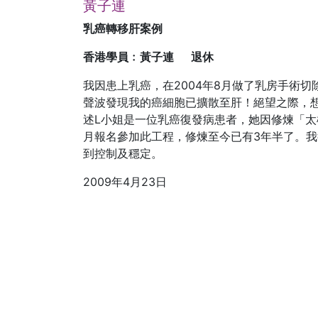
黃子連
乳癌轉移肝案例
香港學員﹕黃子連 退休
我因患上乳癌，在2004年8月做了乳房手術
聲波發現我的癌細胞已擴散至肝！絕望之際，
述L小姐是一位乳癌復發病患者，她因修煉「太
月報名參加此工程，修煉至今已有3年半了。
到控制及穩定。
2009年4月23日