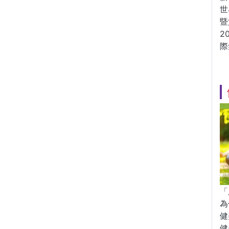
世
暨
2
際
「
為
健
健