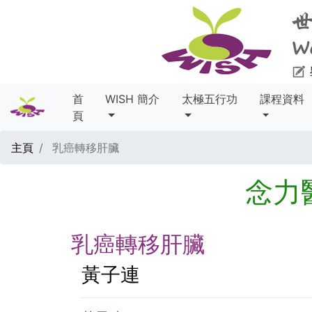
首
WISH 簡介
太極五行功
課程資料
頁
主頁
乳癌轉移肝臟
念力
乳癌轉移肝臟
黃子連