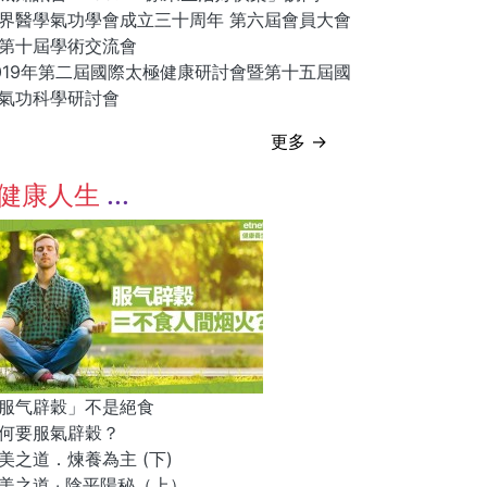
界醫學氣功學會成立三十周年 第六屆會員大會
第十屆學術交流會
019年第二屆國際太極健康研討會暨第十五屆國
氣功科學研討會
更多 →
健康人生
服气辟穀」不是絕食
何要服氣辟穀？
美之道．煉養為主 (下)
美之道 ‧ 陰平陽秘（上）