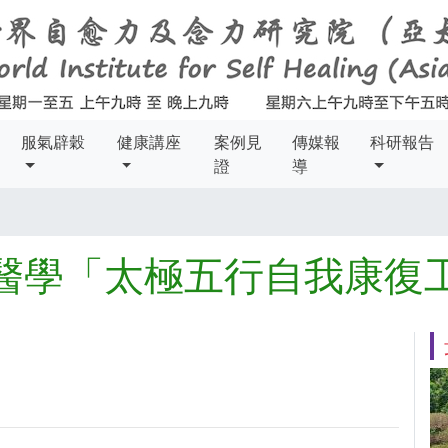
服氣辟穀
健康講座
案例見
傳媒報
科研報告
證
導
醫學「太極五行自我康復