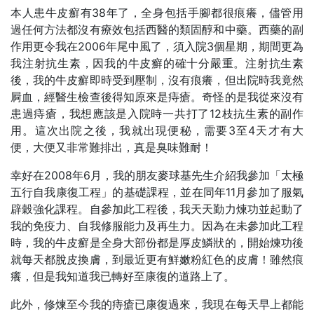
本人患牛皮癬有38年了，全身包括手腳都很痕癢，儘管用
過任何方法都沒有療效包括西醫的類固醇和中藥。西藥的副
作用更令我在2006年尾中風了，須入院3個星期，期間更為
我注射抗生素，因我的牛皮癬的確十分嚴重。注射抗生素
後，我的牛皮癬即時受到壓制，沒有痕癢，但出院時我竟然
屙血，經醫生檢查後得知原來是痔瘡。奇怪的是我從來沒有
患過痔瘡，我想應該是入院時一共打了12枝抗生素的副作
用。這次出院之後，我就出現便秘，需要3至4天才有大
便，大便又非常難排出，真是臭味難耐！
幸好在2008年6月，我的朋友麥球基先生介紹我參加「太極
五行自我康復工程」的基礎課程，並在同年11月參加了服氣
辟穀強化課程。自參加此工程後，我天天勤力煉功並起動了
我的免疫力、自我修服能力及再生力。因為在未參加此工程
時，我的牛皮癬是全身大部份都是厚皮鱗狀的，開始煉功後
就每天都脫皮換膚，到最近更有鮮嫩粉紅色的皮膚！雖然痕
癢，但是我知道我已轉好至康復的道路上了。
此外，修煉至今我的痔瘡已康復過來，我現在每天早上都能