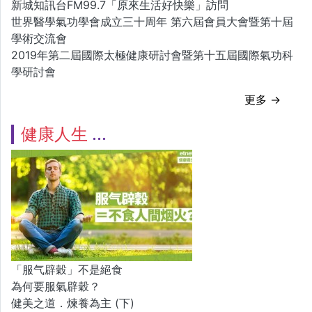
新城知訊台FM99.7「原來生活好快樂」訪問
世界醫學氣功學會成立三十周年 第六屆會員大會暨第十屆
學術交流會
2019年第二屆國際太極健康研討會暨第十五屆國際氣功科
學研討會
更多 →
健康人生
「服气辟穀」不是絕食
為何要服氣辟穀？
健美之道．煉養為主 (下)