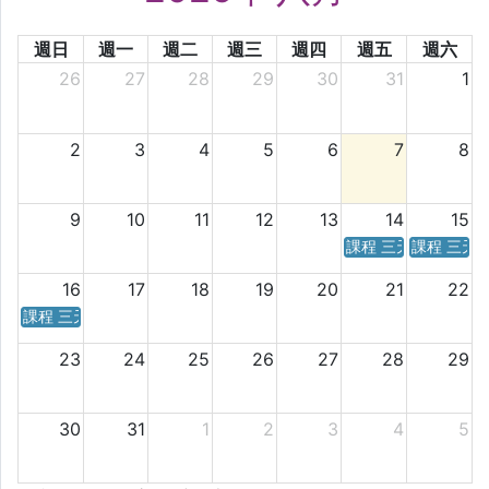
週日
週一
週二
週三
週四
週五
週六
26
27
28
29
30
31
1
2
3
4
5
6
7
8
9
10
11
12
13
14
15
課程 三天／六天 時
課程 三天
16
17
18
19
20
21
22
課程 三天／六天 時間表
23
24
25
26
27
28
29
30
31
1
2
3
4
5