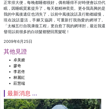
正常排大便，每晚都睡都很好，偶有睡得不好時便會以功代
眠，因睡眠質素提升了，每天都精神奕奕。更令我高興的是
我的中風後遺症也消失了，以前中風後說話及行動都緩慢，
現在說話靈活，手腳又協調，可重新打我熱愛的網球了。
「太極五行自我康復工程」更自愈了我的網球肘，最近我還
發現以前很多的白頭髮都變回黑髮呢！
2009年6月25日
其他見證
卓美嫦
廖奇
李若佟
林麗紅
莊慧端
最新消息