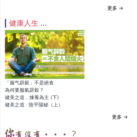
更多 →
健康人生
「服气辟穀」不是絕食
為何要服氣辟穀？
健美之道．煉養為主 (下)
健美之道 ‧ 陰平陽秘（上）
更多 →