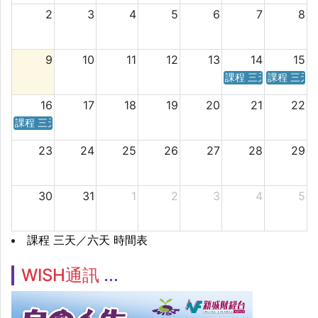
2
3
4
5
6
7
8
9
10
11
12
13
14
15
課程 三天／六天 時
課程 三天
16
17
18
19
20
21
22
課程 三天／六天 時間表
23
24
25
26
27
28
29
30
31
1
2
3
4
5
課程 三天／六天 時間表
WISH通訊