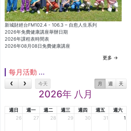
新城財經台FM102.4 - 106.3 – 自愈人生系列
2026年免費健康講座舉辦日期
2026年課程表時間表
2026年08月08日免費健康講座
更多 →
每月活動
今天
月
週
天
2026年 八月
週日
週一
週二
週三
週四
週五
週六
26
27
28
29
30
31
1