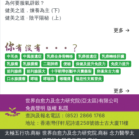
為何要服氣辟穀？
健美之道．煉養為主 (下)
健美之道 ‧ 陰平陽秘（上）
更多 →
中耳炎
中風後遺症
乳癌全身骨轉移
乳癌後遺症
乳癌轉移肝臟
乳腺瘤
乳腺腫瘤
二期肺癌
便秘
保健及提升免疫力
免疫力提升
前列腺癌
前列腺脹大
十字靭帶折斷半月瓣撕裂
卵巢朱古力瘤
口水腺腫瘤
哮喘
哮喘病
喉嚨痛
喘息性支氣管炎
更多 →
世界自愈力及念力研究院(亞太區)有限公司
免責聲明
版權
私隱
查詢及報名電話：(852) 2866 1768
地址：香港灣仔軒尼詩道258號德士古大廈11樓
太極五行功.商标 世界自愈力及念力研究院.商标 念力醫學太