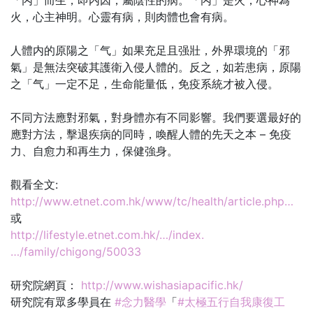
「丙」而生，即内因，屬陰性的病。「丙」是火，心神為
火，心主神明。心靈有病，則肉體也會有病。
人體内的原陽之「气」如果充足且强壯，外界環境的「邪
氣」是無法突破其護衛入侵人體的。反之，如若患病，原陽
之「气」一定不足，生命能量低，免疫系統才被入侵。
不同方法應對邪氣，對身體亦有不同影響。我們要選最好的
應對方法，擊退疾病的同時，喚醒人體的先天之本 – 免疫
力、自愈力和再生力，保健強身。
觀看全文:
http://www.etnet.com.hk/www/tc/health/article.php…
或
http://lifestyle.etnet.com.hk/…/index.
…/family/chigong/50033
研究院網頁：
http://www.wishasiapacific.hk/
研究院有眾多學員在
#念力醫學
「
#太極五行自我康復工