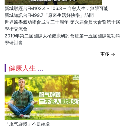
新城財經台FM102.4 - 106.3 – 自愈人生．無限可能
新城知訊台FM99.7「原來生活好快樂」訪問
世界醫學氣功學會成立三十周年 第六屆會員大會暨第十屆
學術交流會
2019年第二屆國際太極健康研討會暨第十五屆國際氣功科
學研討會
更多 →
健康人生
「服气辟穀」不是絕食