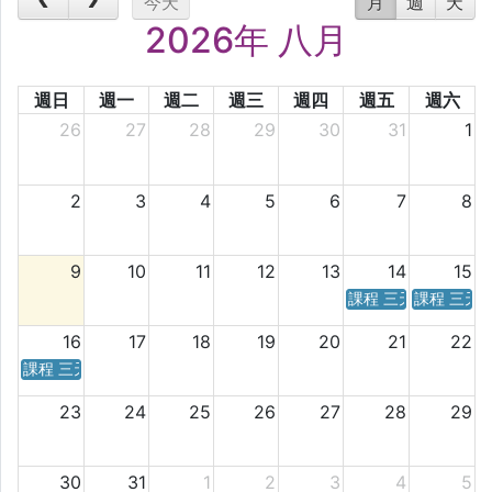
今天
月
週
天
2026年 八月
週日
週一
週二
週三
週四
週五
週六
26
27
28
29
30
31
1
2
3
4
5
6
7
8
9
10
11
12
13
14
15
課程 三天／六天 時
課程 三天
16
17
18
19
20
21
22
課程 三天／六天 時間表
23
24
25
26
27
28
29
30
31
1
2
3
4
5