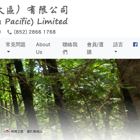
常見問題
About
聯絡我
會員/選
語言
Us
們
購