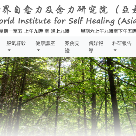
服氣辟穀
健康講座
案例見
傳媒報
科研報告
證
導