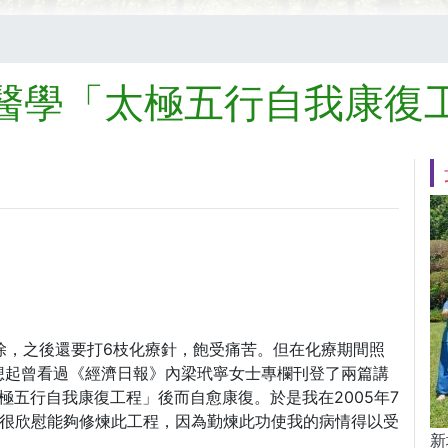
醫學「太極五行自我康復
切除，之後還要打6枝化療針，飽受痛苦。但在化療期間照
想起曾看過《經濟日報》內梁玳寧女士專欄刊登了兩篇講
極五行自我康復工程」後而自愈康復。於是我在2005年7
我很欣慰能夠修煉此工程，因為勤煉此功使我的病情得以受
新