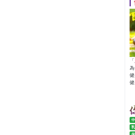
「
為
健
健
中
乳
保