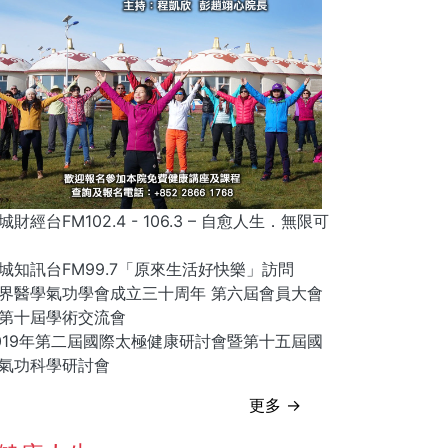
城財經台FM102.4 - 106.3 – 自愈人生．無限可
城知訊台FM99.7「原來生活好快樂」訪問
界醫學氣功學會成立三十周年 第六屆會員大會
第十屆學術交流會
019年第二屆國際太極健康研討會暨第十五屆國
氣功科學研討會
更多 →