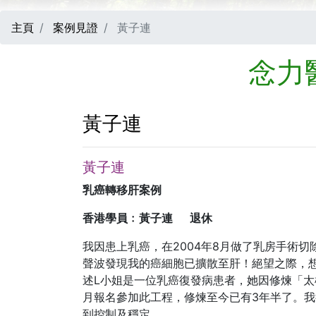
主頁
案例見證
黃子連
念力
黃子連
黃子連
乳癌轉移肝案例
香港學員﹕黃子連 退休
我因患上乳癌，在2004年8月做了乳房手術
聲波發現我的癌細胞已擴散至肝！絕望之際，
述L小姐是一位乳癌復發病患者，她因修煉「太
月報名參加此工程，修煉至今已有3年半了。
到控制及穩定。