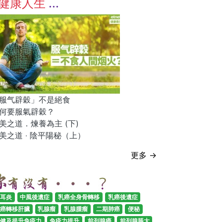
健康人生
服气辟穀」不是絕食
何要服氣辟穀？
美之道．煉養為主 (下)
美之道 ‧ 陰平陽秘（上）
更多 →
耳炎
中風後遺症
乳癌全身骨轉移
乳癌後遺症
癌轉移肝臟
乳腺瘤
乳腺腫瘤
二期肺癌
便秘
健及提升免疫力
免疫力提升
前列腺癌
前列腺脹大