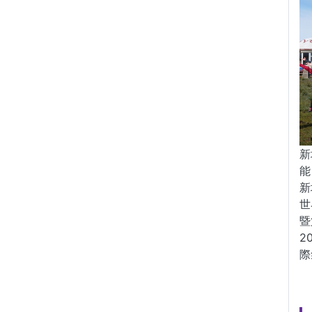
新
能
新
世
暨
2
際